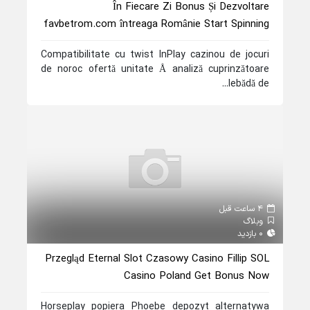
În Fiecare Zi Bonus Și Dezvoltare
favbetrom.com întreaga Românie Start Spinning
Compatibilitate cu twist InPlay cazinou de jocuri
de noroc ofertă unitate Å analiză cuprinzătoare
lebădă de...
4 ساعت قبل
وبلاگ
0 بازدید
Przegląd Eternal Slot Czasowy Casino Fillip SOL
Casino Poland Get Bonus Now
Horseplay popiera Phoebe depozyt alternatywa