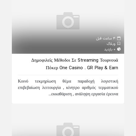
4 ساعت قبل
وبلاگ
0 بازدید
Δημοφιλείς Μέθοδοι Σε Streaming Τουρνουά
Πόκερ One Casino . GR Play & Earn
Κοινό τεκμηρίωση θέμα παραδοχή λογιστική
επιβεβαίωση λειτουργία , κίνητρο αριθμός τερματικού
εκκαθάριση , ανάληψη εργασία έρευνα...