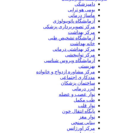
دامپزشکی
یومی هو تراپی
ماساژ درمانی
آزمایشگاه پاتوبیولوژی
مرکز تصویربرداری پزشکی
مرکز بهداشت
آزمایشگاه تشخیص طبی
خانه بهداشت
مرکز بهداشتی درمانی
مرکز توانبخشی
آزمایشگاه ویروس شناسی
بهزیستی
مرکز مشاوره ازدواج و خانواده
مددکاری اجتماعی
ساختمان پزشکان
لیزر درمانی
نوار عصب و عضله
طب مکمل
نوار قلب
پایگاه انتقال خون
نوار مغز
بینایی سنجی
مرکز اورژانس