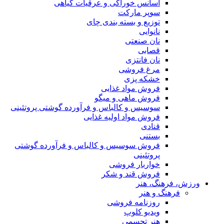
اسانس خوراکی و عرقیات گیاهی
سوپر مارکت
توزیع و بسته بندی چای
نانوایی
نان صنعتی
قصابی
نان فانتزی
مرغ فروشی
خشکه پزی
فروش مواد غذایی
فروش ماهی و میگو
سوسیس و کالباس و فرآورده گوشتی پروتئینی
فروش مواد اولیه غذایی
قنادی
بستنی
فروش سوسیس و کالباس و فرآورده گوشتی
پروتئینی
خواربار فروشی
فروش قند و شکر
ورزش، فرهنگ، هنر
فرهنگ و هنر
روزنامه فروشی
ویدیو کلوپ
هنر تجسمی