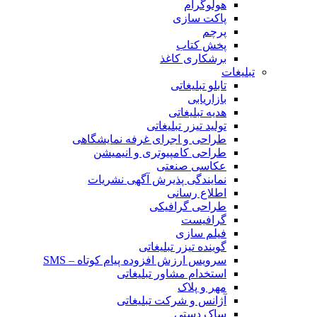
هولوگرام
پاکت سازی
پرچم
پخش کتاب
برشکاری کاغذ
تبلیغات
تابلو تبلیغاتی
بازاریابی
هدیه تبلیغاتی
تولید تیزر تبلیغاتی
طراحی و اجرای غرفه نمایشگاهی
طراحی کامپیوتری و انیمیشن
عکاسی صنعتی
نمایندگی پذیرش آگهی نشریات
اطلاع رسانی
طراحی گرافیکی
گرافیست
فیلم سازی
گوینده تیزر تبلیغاتی
سرویس ارزش افزوده پیام کوتاه – SMS
استخدام مشاور تبلیغاتی
مهر و پلاک
آژانس و شرکت تبلیغاتی
ساک دستی