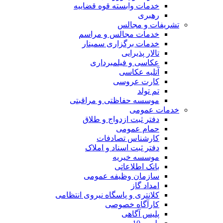
خدمات وابسته قوه قضاییه
رهبری
تشریفات و مجالس
خدمات مجالس و مراسم
خدمات برگزاری سمینار
تالار پذیرایی
عکاسی و فیلمبرداری
آتلیه عکاسی
کارت عروسی
تم تولد
موسسه حفاظتی و مراقبتی
خدمات عمومی
دفتر ثبت ازدواج و طلاق
حمام عمومی
کارشناس تصادفات
دفتر ثبت اسناد و املاک
موسسه خیریه
بانک اطلاعاتی
سازمان وظیفه عمومی
امداد گاز
کلانتری و پاسگاه نیروی انتظامی
کارآگاه خصوصی
پلیس آگاهی