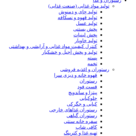
رستوران و غذا
تولید مواد غذایی (صنعت غذایی)
تولید چای و دمنوش
تولید قهوه و نسکافه
تولید عسل
پخش بستنی
پخش لبنیات
تولید خاویار
کنترل کیفیت مواد غذایی و آرایشی و بهداشتی
تولید و پخش آجیل و خشکبار
پسته
تخمه
رستوران و اغذیه فروشی
قهوه خانه و دیزی سرا
رستوران
فست فود
پیتزا و ساندویچ
چلوکبابی
کبابی و جگرکی
رستوران غذاهای خارجی
رستوران گیاهی
سفره خانه سنتی
کافی شاپ
تهیه غذا و کترینگ