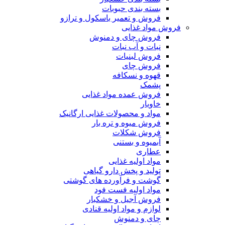
بسته بندی حبوبات
فروش و تعمیر باسکول و ترازو
فروش مواد غذایی
فروش چای و دمنوش
نبات و آب نبات
فروش لبنیات
فروش چای
قهوه و نسکافه
پشمک
فروش عمده مواد غذایی
خاویار
مواد و محصولات غذایی ارگانیک
فروش میوه و تره بار
فروش شکلات
آبمیوه و بستنی
عطاری
مواد اولیه غذایی
تولید و پخش دارو گیاهی
گوشت و فرآورده های گوشتی
مواد اولیه فست فود
فروش آجیل و خشکبار
لوازم و مواد اولیه قنادی
چای و دمنوش