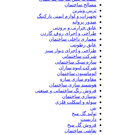
مصالح ساختمان
تزیین ویترین
تجهیزات و لوازم ایمنی پارکینگ
صدور پروانه
عایق حرارتی و برودتی
طراحی و اجرای روف گاردن
معماری داخلی ساختمان
عایق رطوبتی
طراحی و اجرای دیوار سبز
شرکت ساختمانی
سازه سبک ساختمانی
شرکت انبوه سازان
اتوماسیون ساختمان
مقاوم سازی سازه
هوشمند سازی ساختمان
فروش رنگ ساختمانی و صنعتی
نوسازی ساختمان
سوله و اسکلت فلزی
بتن
تولید گل میخ
داربست
فروش گل میخ
نقاشی ساختمان