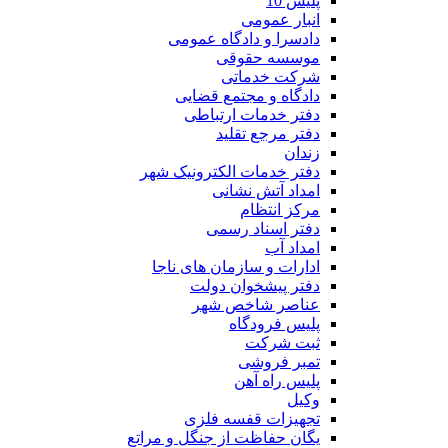
پلیس 10
انبار عمومی
دادسرا و دادگاه عمومی
موسسه حقوقی
شرکت خدماتی
دادگاه و مجتمع قضایی
دفتر خدمات ارتباطی
دفتر مرجع تقلید
زندان
دفتر خدمات الکترونیک شهر
امداد آتش نشانی
مرکز انتظام
دفتر اسناد رسمی
امداد آب
ادارات و سازمان های ناجا
دفتر پیشخوان دولت
عناصر شاخص شهر
پلیس فرودگاه
ثبت شرکت
تمبر فروشی
پلیس راه آهن
وکیل
تجهیزات قفسه فلزی
یگان حفاظت از جنگل و مراتع