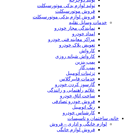
تولید لوازم یدکی موتورسیکلت
فروش موتورسیکلت
فروش لوازم یدکی موتورسیکلت
خدمات وسایل نقلیه
نمایندگی مجاز خودرو
امداد خودرو
مراکز معاینه فنی خودرو
تعویض پلاک خودرو
کارواش
کارواش شبانه روزی
پمپ بنزین
پمپ گاز
تزئینات اتومبیل
خدمات فایبرگلاس
گازسوز کردن خودرو
علائم راهنمایی و رانندگی
ساخت اتاق خودرو
فروش خودرو تصادفی
رنگ اتومبیل
کارشناس خودرو
خانه، ساختمان و تاسیسات
لوازم خانگی و اداری – فروش
فروش لوازم خانگی