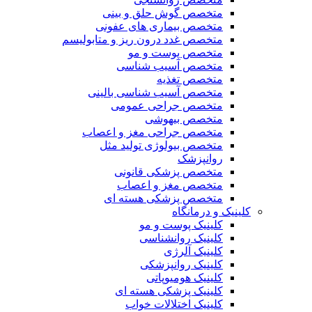
متخصص گوش حلق و بینی
متخصص بیماری های عفونی
متخصص غدد درون ریز و متابولیسم
متخصص پوست و مو
متخصص آسیب شناسی
متخصص تغذیه
متخصص آسیب شناسی بالینی
متخصص جراحی عمومی
متخصص بیهوشی
متخصص جراحی مغز و اعصاب
متخصص بیولوژی تولید مثل
روانپزشک
متخصص پزشکی قانونی
متخصص مغز و اعصاب
متخصص پزشکی هسته ای
کلینیک و درمانگاه
کلینیک پوست و مو
کلینیک روانشناسی
کلینیک آلرژی
کلینیک روانپزشکی
کلینیک هومیوپاتی
کلینیک پزشکی هسته ای
کلینیک اختلالات خواب