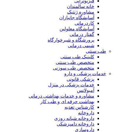
فیزیوتراپی
خانه سالمندان
مشاوره ژنتیک
آسایشگاه جانبازان
کاردرمانی
آسایشگاه معلولین
گفتار درمانی
پرورشگاه و شیرخوارگاه
شیمی درمانی
طب سنتی
کلینیک طب سنتی
متخصص طب سنتی
متخصص طب سوزنی
خدمات پزشکی و دارو
پزشکی قانونی
خدمات پزشکی در منزل
آمبولانس
مشاوره و خدمات بهداشتی درمانی
بهداشت حرفه ای و طب کار
کارشناس تغذیه
داروخانه
داروخانه شبانه روزی
داروخانه دامپزشکی
داروسازی