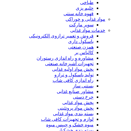
طباخی
حلیم پزی
قهوه خانه سنتی
مواد غذایی و خوراکی
سوپر مارکت
خدمات مواد غذایی
فروش و تعمیر ترازوی الکترونیکی
باسکول داری
همزن صنعتی
کالباس بر
مشاوره و راه اندازی رستوران
تجهیزات آشپزخانه صنعتی
پخش مواد اولیه غذایی
تولید باسکول و ترازو
راه اندازی کافی شاپ
بستنی ساز
مشاور صنایع غذایی
چرخ دستی
پخش مواد غذایی
پخش مواد پروتئینی
بسته بندی مواد غذایی
لوازم و تجهیزات کافی شاپ
میوه خشک و چیپس میوه
بسته بندی خشکبار