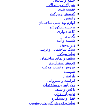
خیمه و سایبان
شیرآلات و اتصالات
قفسه بندی
کفپوش و پارکت
رابیتس
لوازم بهداشتی ساختمان
برچسب دکوراتیو
کاغذ دیواری
گچبری
شیشه و آینه
دیوارپوش
سنگ ساختمانی و تزیینی
تولید موکت
سقف و نمای ساختمان
فروش سفال بام
فروش و نصب موکت
شومینه
پارتیشن
ایرانیت و شیروانی
دکوراسیون ساختمان
باکس و شلف
تجهیزات هتلی
قفل و دستگیره
تولید و فروش کابینت روشویی