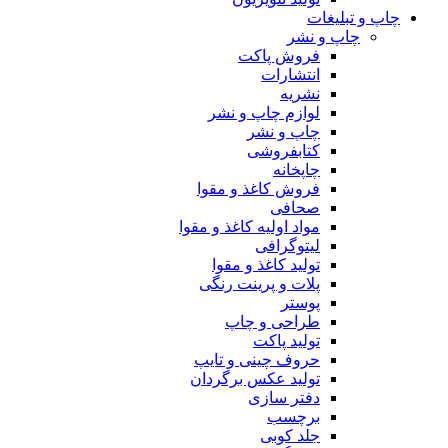
چاپ و تبلیغات
چاپ و نشر
فروش پاکت
انتشارات
نشریه
لوازم چاپ و نشر
چاپ و نشر
کتابفروشی
چاپخانه
فروش کاغذ و مقوا
صحافی
مواد اولیه کاغذ و مقوا
لیتوگرافی
تولید کاغذ و مقوا
پلات و پرینت رنگی
پوستر
طراحی و چاپ
تولید پاکت
حروف چینی و تایپ
تولید عکس برگردان
دفتر سازی
برچسب
جلد کوبی