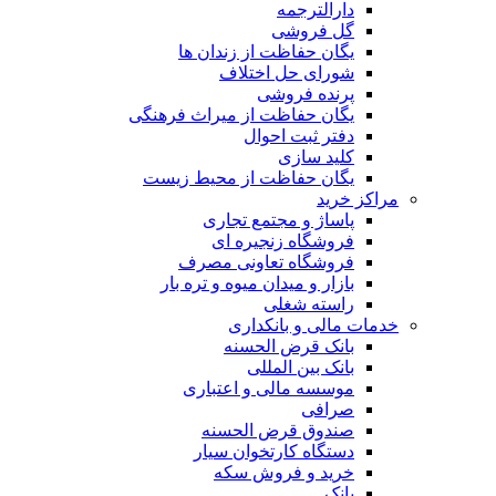
دارالترجمه
گل فروشی
یگان حفاظت از زندان ها
شورای حل اختلاف
پرنده فروشی
یگان حفاظت از میراث فرهنگی
دفتر ثبت احوال
کلید سازی
یگان حفاظت از محیط زیست
مراکز خرید
پاساژ و مجتمع تجاری
فروشگاه زنجیره ای
فروشگاه تعاونی مصرف
بازار و میدان میوه و تره بار
راسته شغلی
خدمات مالی و بانکداری
بانک قرض الحسنه
بانک بین المللی
موسسه مالی و اعتباری
صرافی
صندوق قرض الحسنه
دستگاه کارتخوان سیار
خرید و فروش سکه
بانک