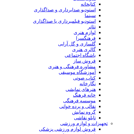
کتابخانه
استودیو صدابرداری و صداگذاری
سینما
استودیو فیلمبرداری یا صداگذاری
تئاتر
لوازم هنری
فرهنگسرا
گلسازی و گل آرایی
گالری هنری
باشگاه اجتماعی
فروش ساز
مشاوره فرهنگی و هنری
آموزشگاه موسیقی
کتاب صوتی
نگارخانه
هنرهای نمایشی
خانه فرهنگ
موسسه فرهنگی
نقالی و پرده خوانی
گروه نمایش
تابلو نقاشی
تجهیزات و لوازم ورزشی
فروش لوازم ورزشی پزشکی