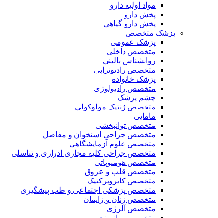
مواد اولیه دارو
پخش دارو
پخش دارو گیاهی
پزشک متخصص
پزشک عمومی
متخصص داخلی
روانشناس بالینی
متخصص رادیوتراپی
پزشک خانواده
متخصص رادیولوژی
چشم پزشک
متخصص ژنتیک مولوکولی
مامایی
متخصص توانبخشی
متخصص جراحی استخوان و مفاصل
متخصص علوم آزمایشگاهی
متخصص جراحی کلیه مجاری ادراری و تناسلی
متخصص هومیوپاتی
متخصص قلب و عروق
متخصص کایروپرکتیک
متخصص پزشکی اجتماعی و طب پیشگیری
متخصص زنان و زایمان
متخصص آلرژی
متخصص روانسنجی