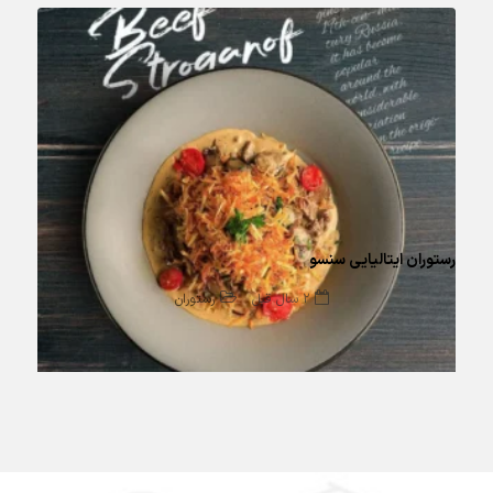
رستوران ایتالیایی سنسو
2 سال قبل
رستوران