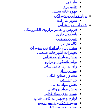
طباخی
حلیم پزی
قهوه خانه سنتی
مواد غذایی و خوراکی
سوپر مارکت
خدمات مواد غذایی
فروش و تعمیر ترازوی الکترونیکی
باسکول داری
همزن صنعتی
کالباس بر
مشاوره و راه اندازی رستوران
تجهیزات آشپزخانه صنعتی
پخش مواد اولیه غذایی
تولید باسکول و ترازو
راه اندازی کافی شاپ
بستنی ساز
مشاور صنایع غذایی
چرخ دستی
پخش مواد غذایی
پخش مواد پروتئینی
بسته بندی مواد غذایی
لوازم و تجهیزات کافی شاپ
میوه خشک و چیپس میوه
بسته بندی خشکبار