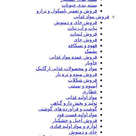
بسته بندی حبوبات
فروش و تعمیر باسکول و ترازو
فروش مواد غذایی
فروش چای و دمنوش
نبات و آب نبات
فروش لبنیات
فروش چای
قهوه و نسکافه
پشمک
فروش عمده مواد غذایی
خاویار
مواد و محصولات غذایی ارگانیک
فروش میوه و تره بار
فروش شکلات
آبمیوه و بستنی
عطاری
مواد اولیه غذایی
تولید و پخش دارو گیاهی
گوشت و فرآورده های گوشتی
مواد اولیه فست فود
فروش آجیل و خشکبار
لوازم و مواد اولیه قنادی
چای و دمنوش