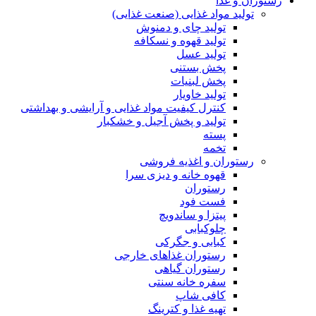
رستوران و غذا
تولید مواد غذایی (صنعت غذایی)
تولید چای و دمنوش
تولید قهوه و نسکافه
تولید عسل
پخش بستنی
پخش لبنیات
تولید خاویار
کنترل کیفیت مواد غذایی و آرایشی و بهداشتی
تولید و پخش آجیل و خشکبار
پسته
تخمه
رستوران و اغذیه فروشی
قهوه خانه و دیزی سرا
رستوران
فست فود
پیتزا و ساندویچ
چلوکبابی
کبابی و جگرکی
رستوران غذاهای خارجی
رستوران گیاهی
سفره خانه سنتی
کافی شاپ
تهیه غذا و کترینگ