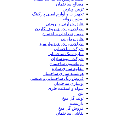
مصالح ساختمان
تزیین ویترین
تجهیزات و لوازم ایمنی پارکینگ
صدور پروانه
عایق حرارتی و برودتی
طراحی و اجرای روف گاردن
معماری داخلی ساختمان
عایق رطوبتی
طراحی و اجرای دیوار سبز
شرکت ساختمانی
سازه سبک ساختمانی
شرکت انبوه سازان
اتوماسیون ساختمان
مقاوم سازی سازه
هوشمند سازی ساختمان
فروش رنگ ساختمانی و صنعتی
نوسازی ساختمان
سوله و اسکلت فلزی
بتن
تولید گل میخ
داربست
فروش گل میخ
نقاشی ساختمان