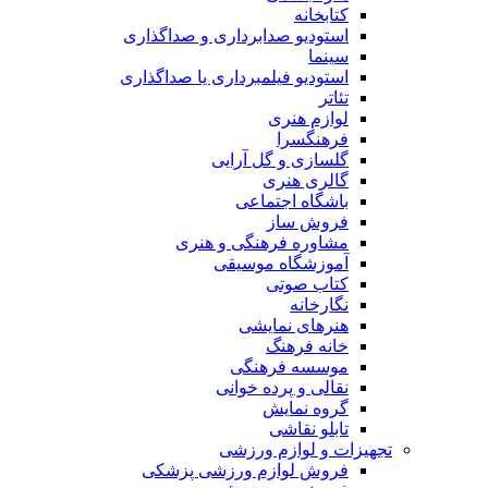
کتابخانه
استودیو صدابرداری و صداگذاری
سینما
استودیو فیلمبرداری یا صداگذاری
تئاتر
لوازم هنری
فرهنگسرا
گلسازی و گل آرایی
گالری هنری
باشگاه اجتماعی
فروش ساز
مشاوره فرهنگی و هنری
آموزشگاه موسیقی
کتاب صوتی
نگارخانه
هنرهای نمایشی
خانه فرهنگ
موسسه فرهنگی
نقالی و پرده خوانی
گروه نمایش
تابلو نقاشی
تجهیزات و لوازم ورزشی
فروش لوازم ورزشی پزشکی