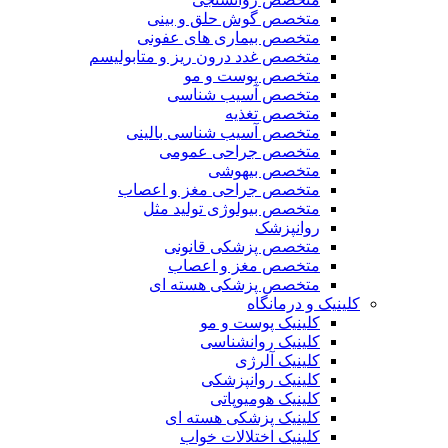
متخصص گوش حلق و بینی
متخصص بیماری های عفونی
متخصص غدد درون ریز و متابولیسم
متخصص پوست و مو
متخصص آسیب شناسی
متخصص تغذیه
متخصص آسیب شناسی بالینی
متخصص جراحی عمومی
متخصص بیهوشی
متخصص جراحی مغز و اعصاب
متخصص بیولوژی تولید مثل
روانپزشک
متخصص پزشکی قانونی
متخصص مغز و اعصاب
متخصص پزشکی هسته ای
کلینیک و درمانگاه
کلینیک پوست و مو
کلینیک روانشناسی
کلینیک آلرژی
کلینیک روانپزشکی
کلینیک هومیوپاتی
کلینیک پزشکی هسته ای
کلینیک اختلالات خواب