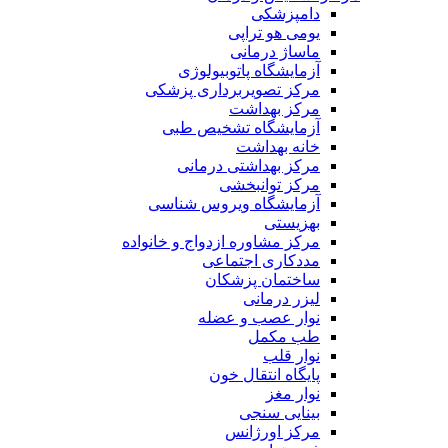
دامپزشکی
یومی هو تراپی
ماساژ درمانی
آزمایشگاه پاتوبیولوژی
مرکز تصویربرداری پزشکی
مرکز بهداشت
آزمایشگاه تشخیص طبی
خانه بهداشت
مرکز بهداشتی درمانی
مرکز توانبخشی
آزمایشگاه ویروس شناسی
بهزیستی
مرکز مشاوره ازدواج و خانواده
مددکاری اجتماعی
ساختمان پزشکان
لیزر درمانی
نوار عصب و عضله
طب مکمل
نوار قلب
پایگاه انتقال خون
نوار مغز
بینایی سنجی
مرکز اورژانس