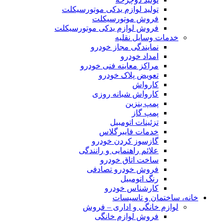
تولید لوازم یدکی موتورسیکلت
فروش موتورسیکلت
فروش لوازم یدکی موتورسیکلت
خدمات وسایل نقلیه
نمایندگی مجاز خودرو
امداد خودرو
مراکز معاینه فنی خودرو
تعویض پلاک خودرو
کارواش
کارواش شبانه روزی
پمپ بنزین
پمپ گاز
تزئینات اتومبیل
خدمات فایبرگلاس
گازسوز کردن خودرو
علائم راهنمایی و رانندگی
ساخت اتاق خودرو
فروش خودرو تصادفی
رنگ اتومبیل
کارشناس خودرو
خانه، ساختمان و تاسیسات
لوازم خانگی و اداری – فروش
فروش لوازم خانگی