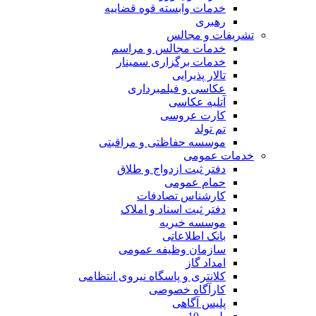
خدمات وابسته قوه قضاییه
رهبری
تشریفات و مجالس
خدمات مجالس و مراسم
خدمات برگزاری سمینار
تالار پذیرایی
عکاسی و فیلمبرداری
آتلیه عکاسی
کارت عروسی
تم تولد
موسسه حفاظتی و مراقبتی
خدمات عمومی
دفتر ثبت ازدواج و طلاق
حمام عمومی
کارشناس تصادفات
دفتر ثبت اسناد و املاک
موسسه خیریه
بانک اطلاعاتی
سازمان وظیفه عمومی
امداد گاز
کلانتری و پاسگاه نیروی انتظامی
کارآگاه خصوصی
پلیس آگاهی