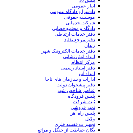
پلیس 10
انبار عمومی
دادسرا و دادگاه عمومی
موسسه حقوقی
شرکت خدماتی
دادگاه و مجتمع قضایی
دفتر خدمات ارتباطی
دفتر مرجع تقلید
زندان
دفتر خدمات الکترونیک شهر
امداد آتش نشانی
مرکز انتظام
دفتر اسناد رسمی
امداد آب
ادارات و سازمان های ناجا
دفتر پیشخوان دولت
عناصر شاخص شهر
پلیس فرودگاه
ثبت شرکت
تمبر فروشی
پلیس راه آهن
وکیل
تجهیزات قفسه فلزی
یگان حفاظت از جنگل و مراتع