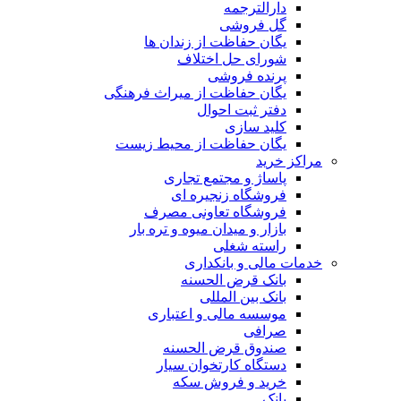
دارالترجمه
گل فروشی
یگان حفاظت از زندان ها
شورای حل اختلاف
پرنده فروشی
یگان حفاظت از میراث فرهنگی
دفتر ثبت احوال
کلید سازی
یگان حفاظت از محیط زیست
مراکز خرید
پاساژ و مجتمع تجاری
فروشگاه زنجیره ای
فروشگاه تعاونی مصرف
بازار و میدان میوه و تره بار
راسته شغلی
خدمات مالی و بانکداری
بانک قرض الحسنه
بانک بین المللی
موسسه مالی و اعتباری
صرافی
صندوق قرض الحسنه
دستگاه کارتخوان سیار
خرید و فروش سکه
بانک