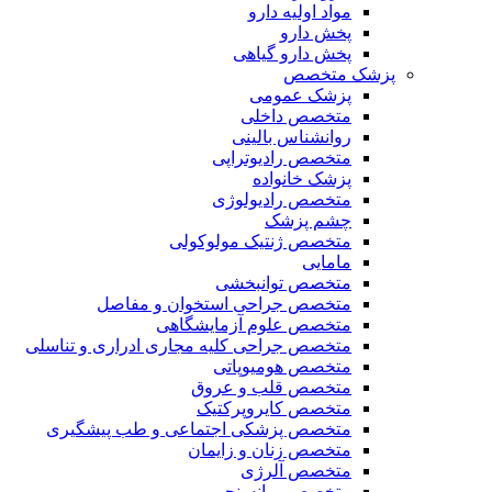
مواد اولیه دارو
پخش دارو
پخش دارو گیاهی
پزشک متخصص
پزشک عمومی
متخصص داخلی
روانشناس بالینی
متخصص رادیوتراپی
پزشک خانواده
متخصص رادیولوژی
چشم پزشک
متخصص ژنتیک مولوکولی
مامایی
متخصص توانبخشی
متخصص جراحی استخوان و مفاصل
متخصص علوم آزمایشگاهی
متخصص جراحی کلیه مجاری ادراری و تناسلی
متخصص هومیوپاتی
متخصص قلب و عروق
متخصص کایروپرکتیک
متخصص پزشکی اجتماعی و طب پیشگیری
متخصص زنان و زایمان
متخصص آلرژی
متخصص روانسنجی