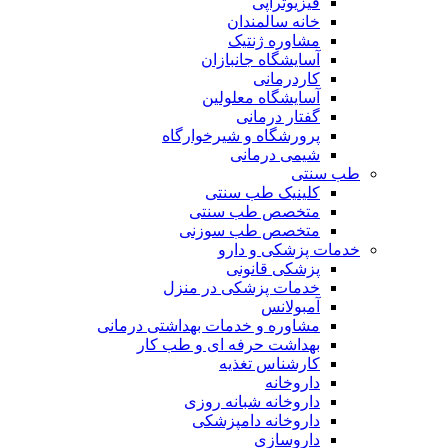
فیزیوتراپی
خانه سالمندان
مشاوره ژنتیک
آسایشگاه جانبازان
کاردرمانی
آسایشگاه معلولین
گفتار درمانی
پرورشگاه و شیرخوارگاه
شیمی درمانی
طب سنتی
کلینیک طب سنتی
متخصص طب سنتی
متخصص طب سوزنی
خدمات پزشکی و دارو
پزشکی قانونی
خدمات پزشکی در منزل
آمبولانس
مشاوره و خدمات بهداشتی درمانی
بهداشت حرفه ای و طب کار
کارشناس تغذیه
داروخانه
داروخانه شبانه روزی
داروخانه دامپزشکی
داروسازی