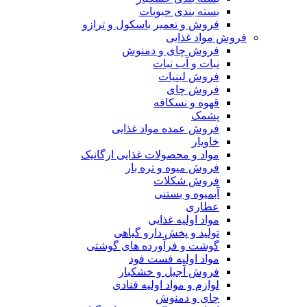
بسته بندی حبوبات
فروش و تعمیر باسکول و ترازو
فروش مواد غذایی
فروش چای و دمنوش
نبات و آب نبات
فروش لبنیات
فروش چای
قهوه و نسکافه
پشمک
فروش عمده مواد غذایی
خاویار
مواد و محصولات غذایی ارگانیک
فروش میوه و تره بار
فروش شکلات
آبمیوه و بستنی
عطاری
مواد اولیه غذایی
تولید و پخش دارو گیاهی
گوشت و فرآورده های گوشتی
مواد اولیه فست فود
فروش آجیل و خشکبار
لوازم و مواد اولیه قنادی
چای و دمنوش