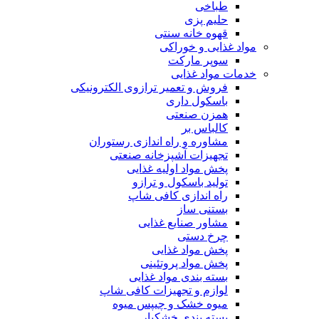
طباخی
حلیم پزی
قهوه خانه سنتی
مواد غذایی و خوراکی
سوپر مارکت
خدمات مواد غذایی
فروش و تعمیر ترازوی الکترونیکی
باسکول داری
همزن صنعتی
کالباس بر
مشاوره و راه اندازی رستوران
تجهیزات آشپزخانه صنعتی
پخش مواد اولیه غذایی
تولید باسکول و ترازو
راه اندازی کافی شاپ
بستنی ساز
مشاور صنایع غذایی
چرخ دستی
پخش مواد غذایی
پخش مواد پروتئینی
بسته بندی مواد غذایی
لوازم و تجهیزات کافی شاپ
میوه خشک و چیپس میوه
بسته بندی خشکبار