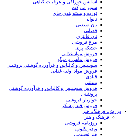
اسانس خوراکی و عرقیات گیاهی
سوپر مارکت
توزیع و بسته بندی چای
نانوایی
نان صنعتی
قصابی
نان فانتزی
مرغ فروشی
خشکه پزی
فروش مواد غذایی
فروش ماهی و میگو
سوسیس و کالباس و فرآورده گوشتی پروتئینی
فروش مواد اولیه غذایی
قنادی
بستنی
فروش سوسیس و کالباس و فرآورده گوشتی
پروتئینی
خواربار فروشی
فروش قند و شکر
ورزش، فرهنگ، هنر
فرهنگ و هنر
روزنامه فروشی
ویدیو کلوپ
هنر تجسمی