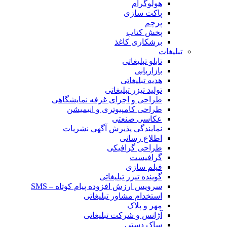
هولوگرام
پاکت سازی
پرچم
پخش کتاب
برشکاری کاغذ
تبلیغات
تابلو تبلیغاتی
بازاریابی
هدیه تبلیغاتی
تولید تیزر تبلیغاتی
طراحی و اجرای غرفه نمایشگاهی
طراحی کامپیوتری و انیمیشن
عکاسی صنعتی
نمایندگی پذیرش آگهی نشریات
اطلاع رسانی
طراحی گرافیکی
گرافیست
فیلم سازی
گوینده تیزر تبلیغاتی
سرویس ارزش افزوده پیام کوتاه – SMS
استخدام مشاور تبلیغاتی
مهر و پلاک
آژانس و شرکت تبلیغاتی
ساک دستی