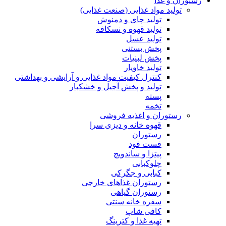
رستوران و غذا
تولید مواد غذایی (صنعت غذایی)
تولید چای و دمنوش
تولید قهوه و نسکافه
تولید عسل
پخش بستنی
پخش لبنیات
تولید خاویار
کنترل کیفیت مواد غذایی و آرایشی و بهداشتی
تولید و پخش آجیل و خشکبار
پسته
تخمه
رستوران و اغذیه فروشی
قهوه خانه و دیزی سرا
رستوران
فست فود
پیتزا و ساندویچ
چلوکبابی
کبابی و جگرکی
رستوران غذاهای خارجی
رستوران گیاهی
سفره خانه سنتی
کافی شاپ
تهیه غذا و کترینگ