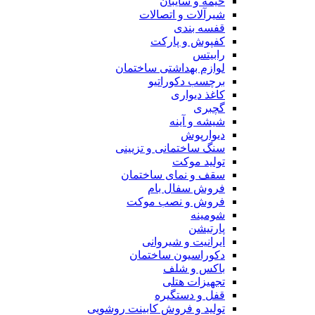
خیمه و سایبان
شیرآلات و اتصالات
قفسه بندی
کفپوش و پارکت
رابیتس
لوازم بهداشتی ساختمان
برچسب دکوراتیو
کاغذ دیواری
گچبری
شیشه و آینه
دیوارپوش
سنگ ساختمانی و تزیینی
تولید موکت
سقف و نمای ساختمان
فروش سفال بام
فروش و نصب موکت
شومینه
پارتیشن
ایرانیت و شیروانی
دکوراسیون ساختمان
باکس و شلف
تجهیزات هتلی
قفل و دستگیره
تولید و فروش کابینت روشویی