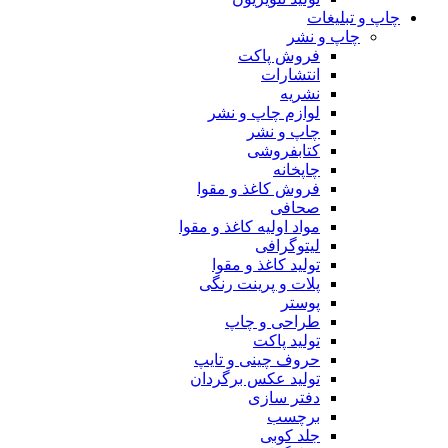
چاپ و تبلیغات
چاپ و نشر
فروش پاکت
انتشارات
نشریه
لوازم چاپ و نشر
چاپ و نشر
کتابفروشی
چاپخانه
فروش کاغذ و مقوا
صحافی
مواد اولیه کاغذ و مقوا
لیتوگرافی
تولید کاغذ و مقوا
پلات و پرینت رنگی
پوستر
طراحی و چاپ
تولید پاکت
حروف چینی و تایپ
تولید عکس برگردان
دفتر سازی
برچسب
جلد کوبی