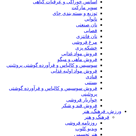
اسانس خوراکی و عرقیات گیاهی
سوپر مارکت
توزیع و بسته بندی چای
نانوایی
نان صنعتی
قصابی
نان فانتزی
مرغ فروشی
خشکه پزی
فروش مواد غذایی
فروش ماهی و میگو
سوسیس و کالباس و فرآورده گوشتی پروتئینی
فروش مواد اولیه غذایی
قنادی
بستنی
فروش سوسیس و کالباس و فرآورده گوشتی
پروتئینی
خواربار فروشی
فروش قند و شکر
ورزش، فرهنگ، هنر
فرهنگ و هنر
روزنامه فروشی
ویدیو کلوپ
هنر تجسمی