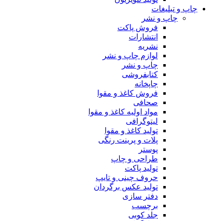
چاپ و تبلیغات
چاپ و نشر
فروش پاکت
انتشارات
نشریه
لوازم چاپ و نشر
چاپ و نشر
کتابفروشی
چاپخانه
فروش کاغذ و مقوا
صحافی
مواد اولیه کاغذ و مقوا
لیتوگرافی
تولید کاغذ و مقوا
پلات و پرینت رنگی
پوستر
طراحی و چاپ
تولید پاکت
حروف چینی و تایپ
تولید عکس برگردان
دفتر سازی
برچسب
جلد کوبی