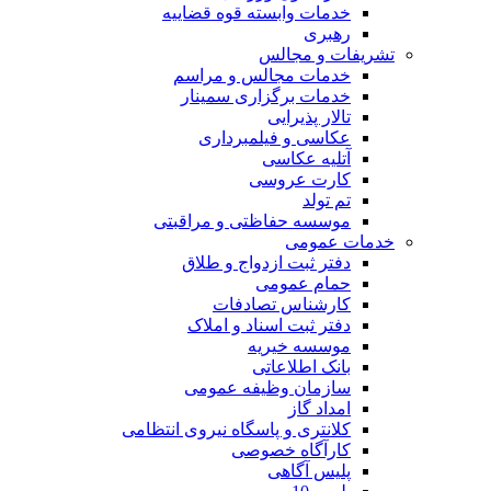
خدمات وابسته قوه قضاییه
رهبری
تشریفات و مجالس
خدمات مجالس و مراسم
خدمات برگزاری سمینار
تالار پذیرایی
عکاسی و فیلمبرداری
آتلیه عکاسی
کارت عروسی
تم تولد
موسسه حفاظتی و مراقبتی
خدمات عمومی
دفتر ثبت ازدواج و طلاق
حمام عمومی
کارشناس تصادفات
دفتر ثبت اسناد و املاک
موسسه خیریه
بانک اطلاعاتی
سازمان وظیفه عمومی
امداد گاز
کلانتری و پاسگاه نیروی انتظامی
کارآگاه خصوصی
پلیس آگاهی