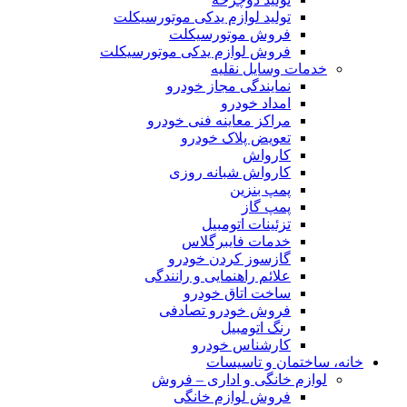
تولید لوازم یدکی موتورسیکلت
فروش موتورسیکلت
فروش لوازم یدکی موتورسیکلت
خدمات وسایل نقلیه
نمایندگی مجاز خودرو
امداد خودرو
مراکز معاینه فنی خودرو
تعویض پلاک خودرو
کارواش
کارواش شبانه روزی
پمپ بنزین
پمپ گاز
تزئینات اتومبیل
خدمات فایبرگلاس
گازسوز کردن خودرو
علائم راهنمایی و رانندگی
ساخت اتاق خودرو
فروش خودرو تصادفی
رنگ اتومبیل
کارشناس خودرو
خانه، ساختمان و تاسیسات
لوازم خانگی و اداری – فروش
فروش لوازم خانگی