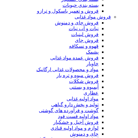
بسته بندی حبوبات
فروش و تعمیر باسکول و ترازو
فروش مواد غذایی
فروش چای و دمنوش
نبات و آب نبات
فروش لبنیات
فروش چای
قهوه و نسکافه
پشمک
فروش عمده مواد غذایی
خاویار
مواد و محصولات غذایی ارگانیک
فروش میوه و تره بار
فروش شکلات
آبمیوه و بستنی
عطاری
مواد اولیه غذایی
تولید و پخش دارو گیاهی
گوشت و فرآورده های گوشتی
مواد اولیه فست فود
فروش آجیل و خشکبار
لوازم و مواد اولیه قنادی
چای و دمنوش