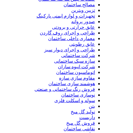
مصالح ساختمان
تزیین ویترین
تجهیزات و لوازم ایمنی پارکینگ
صدور پروانه
عایق حرارتی و برودتی
طراحی و اجرای روف گاردن
معماری داخلی ساختمان
عایق رطوبتی
طراحی و اجرای دیوار سبز
شرکت ساختمانی
سازه سبک ساختمانی
شرکت انبوه سازان
اتوماسیون ساختمان
مقاوم سازی سازه
هوشمند سازی ساختمان
فروش رنگ ساختمانی و صنعتی
نوسازی ساختمان
سوله و اسکلت فلزی
بتن
تولید گل میخ
داربست
فروش گل میخ
نقاشی ساختمان