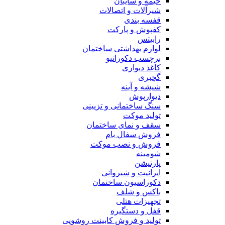
خیمه و سایبان
شیرآلات و اتصالات
قفسه بندی
کفپوش و پارکت
رابیتس
لوازم بهداشتی ساختمان
برچسب دکوراتیو
کاغذ دیواری
گچبری
شیشه و آینه
دیوارپوش
سنگ ساختمانی و تزیینی
تولید موکت
سقف و نمای ساختمان
فروش سفال بام
فروش و نصب موکت
شومینه
پارتیشن
ایرانیت و شیروانی
دکوراسیون ساختمان
باکس و شلف
تجهیزات هتلی
قفل و دستگیره
تولید و فروش کابینت روشویی