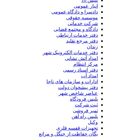
پلیس 10
انبار عمومی
دادسرا و دادگاه عمومی
موسسه حقوقی
شرکت خدماتی
دادگاه و مجتمع قضایی
دفتر خدمات ارتباطی
دفتر مرجع تقلید
زندان
دفتر خدمات الکترونیک شهر
امداد آتش نشانی
مرکز انتظام
دفتر اسناد رسمی
امداد آب
ادارات و سازمان های ناجا
دفتر پیشخوان دولت
عناصر شاخص شهر
پلیس فرودگاه
ثبت شرکت
تمبر فروشی
پلیس راه آهن
وکیل
تجهیزات قفسه فلزی
یگان حفاظت از جنگل و مراتع