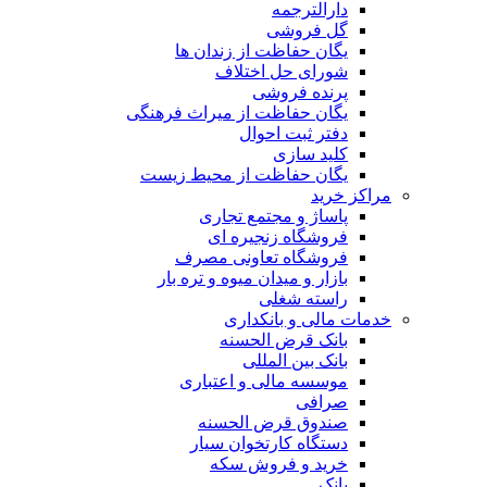
دارالترجمه
گل فروشی
یگان حفاظت از زندان ها
شورای حل اختلاف
پرنده فروشی
یگان حفاظت از میراث فرهنگی
دفتر ثبت احوال
کلید سازی
یگان حفاظت از محیط زیست
مراکز خرید
پاساژ و مجتمع تجاری
فروشگاه زنجیره ای
فروشگاه تعاونی مصرف
بازار و میدان میوه و تره بار
راسته شغلی
خدمات مالی و بانکداری
بانک قرض الحسنه
بانک بین المللی
موسسه مالی و اعتباری
صرافی
صندوق قرض الحسنه
دستگاه کارتخوان سیار
خرید و فروش سکه
بانک