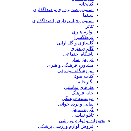
کتابخانه
استودیو صدابرداری و صداگذاری
سینما
استودیو فیلمبرداری یا صداگذاری
تئاتر
لوازم هنری
فرهنگسرا
گلسازی و گل آرایی
گالری هنری
باشگاه اجتماعی
فروش ساز
مشاوره فرهنگی و هنری
آموزشگاه موسیقی
کتاب صوتی
نگارخانه
هنرهای نمایشی
خانه فرهنگ
موسسه فرهنگی
نقالی و پرده خوانی
گروه نمایش
تابلو نقاشی
تجهیزات و لوازم ورزشی
فروش لوازم ورزشی پزشکی