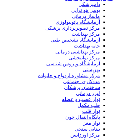
دامپزشکی
یومی هو تراپی
ماساژ درمانی
آزمایشگاه پاتوبیولوژی
مرکز تصویربرداری پزشکی
مرکز بهداشت
آزمایشگاه تشخیص طبی
خانه بهداشت
مرکز بهداشتی درمانی
مرکز توانبخشی
آزمایشگاه ویروس شناسی
بهزیستی
مرکز مشاوره ازدواج و خانواده
مددکاری اجتماعی
ساختمان پزشکان
لیزر درمانی
نوار عصب و عضله
طب مکمل
نوار قلب
پایگاه انتقال خون
نوار مغز
بینایی سنجی
مرکز اورژانس