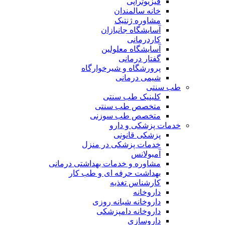
فیزیوتراپی
خانه سالمندان
مشاوره ژنتیک
آسایشگاه جانبازان
کاردرمانی
آسایشگاه معلولین
گفتار درمانی
پرورشگاه و شیرخوارگاه
شیمی درمانی
طب سنتی
کلینیک طب سنتی
متخصص طب سنتی
متخصص طب سوزنی
خدمات پزشکی و دارو
پزشکی قانونی
خدمات پزشکی در منزل
آمبولانس
مشاوره و خدمات بهداشتی درمانی
بهداشت حرفه ای و طب کار
کارشناس تغذیه
داروخانه
داروخانه شبانه روزی
داروخانه دامپزشکی
داروسازی