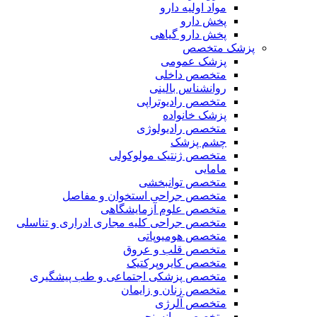
مواد اولیه دارو
پخش دارو
پخش دارو گیاهی
پزشک متخصص
پزشک عمومی
متخصص داخلی
روانشناس بالینی
متخصص رادیوتراپی
پزشک خانواده
متخصص رادیولوژی
چشم پزشک
متخصص ژنتیک مولوکولی
مامایی
متخصص توانبخشی
متخصص جراحی استخوان و مفاصل
متخصص علوم آزمایشگاهی
متخصص جراحی کلیه مجاری ادراری و تناسلی
متخصص هومیوپاتی
متخصص قلب و عروق
متخصص کایروپرکتیک
متخصص پزشکی اجتماعی و طب پیشگیری
متخصص زنان و زایمان
متخصص آلرژی
متخصص روانسنجی