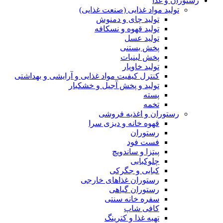
رستوران و غذا
تولید مواد غذایی (صنعت غذایی)
تولید چای و دمنوش
تولید قهوه و نسکافه
تولید عسل
پخش بستنی
پخش لبنیات
تولید خاویار
کنترل کیفیت مواد غذایی و آرایشی و بهداشتی
تولید و پخش آجیل و خشکبار
پسته
تخمه
رستوران و اغذیه فروشی
قهوه خانه و دیزی سرا
رستوران
فست فود
پیتزا و ساندویچ
چلوکبابی
کبابی و جگرکی
رستوران غذاهای خارجی
رستوران گیاهی
سفره خانه سنتی
کافی شاپ
تهیه غذا و کترینگ