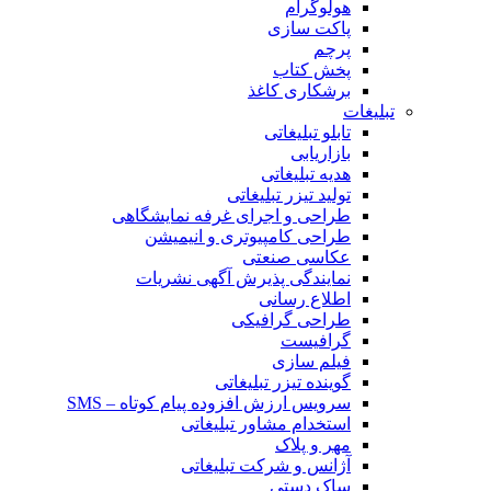
هولوگرام
پاکت سازی
پرچم
پخش کتاب
برشکاری کاغذ
تبلیغات
تابلو تبلیغاتی
بازاریابی
هدیه تبلیغاتی
تولید تیزر تبلیغاتی
طراحی و اجرای غرفه نمایشگاهی
طراحی کامپیوتری و انیمیشن
عکاسی صنعتی
نمایندگی پذیرش آگهی نشریات
اطلاع رسانی
طراحی گرافیکی
گرافیست
فیلم سازی
گوینده تیزر تبلیغاتی
سرویس ارزش افزوده پیام کوتاه – SMS
استخدام مشاور تبلیغاتی
مهر و پلاک
آژانس و شرکت تبلیغاتی
ساک دستی