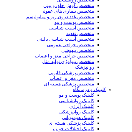
متخصص گوش حلق و بینی
متخصص بیماری های عفونی
متخصص غدد درون ریز و متابولیسم
متخصص پوست و مو
متخصص آسیب شناسی
متخصص تغذیه
متخصص آسیب شناسی بالینی
متخصص جراحی عمومی
متخصص بیهوشی
متخصص جراحی مغز و اعصاب
متخصص بیولوژی تولید مثل
روانپزشک
متخصص پزشکی قانونی
متخصص مغز و اعصاب
متخصص پزشکی هسته ای
کلینیک و درمانگاه
کلینیک پوست و مو
کلینیک روانشناسی
کلینیک آلرژی
کلینیک روانپزشکی
کلینیک هومیوپاتی
کلینیک پزشکی هسته ای
کلینیک اختلالات خواب