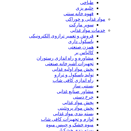
طباخی
حلیم پزی
قهوه خانه سنتی
مواد غذایی و خوراکی
سوپر مارکت
خدمات مواد غذایی
فروش و تعمیر ترازوی الکترونیکی
باسکول داری
همزن صنعتی
کالباس بر
مشاوره و راه اندازی رستوران
تجهیزات آشپزخانه صنعتی
پخش مواد اولیه غذایی
تولید باسکول و ترازو
راه اندازی کافی شاپ
بستنی ساز
مشاور صنایع غذایی
چرخ دستی
پخش مواد غذایی
پخش مواد پروتئینی
بسته بندی مواد غذایی
لوازم و تجهیزات کافی شاپ
میوه خشک و چیپس میوه
بسته بندی خشکبار