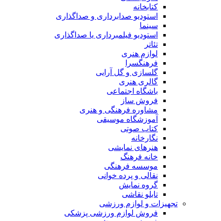
کتابخانه
استودیو صدابرداری و صداگذاری
سینما
استودیو فیلمبرداری یا صداگذاری
تئاتر
لوازم هنری
فرهنگسرا
گلسازی و گل آرایی
گالری هنری
باشگاه اجتماعی
فروش ساز
مشاوره فرهنگی و هنری
آموزشگاه موسیقی
کتاب صوتی
نگارخانه
هنرهای نمایشی
خانه فرهنگ
موسسه فرهنگی
نقالی و پرده خوانی
گروه نمایش
تابلو نقاشی
تجهیزات و لوازم ورزشی
فروش لوازم ورزشی پزشکی