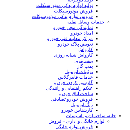
تولید لوازم یدکی موتورسیکلت
فروش موتورسیکلت
فروش لوازم یدکی موتورسیکلت
خدمات وسایل نقلیه
نمایندگی مجاز خودرو
امداد خودرو
مراکز معاینه فنی خودرو
تعویض پلاک خودرو
کارواش
کارواش شبانه روزی
پمپ بنزین
پمپ گاز
تزئینات اتومبیل
خدمات فایبرگلاس
گازسوز کردن خودرو
علائم راهنمایی و رانندگی
ساخت اتاق خودرو
فروش خودرو تصادفی
رنگ اتومبیل
کارشناس خودرو
خانه، ساختمان و تاسیسات
لوازم خانگی و اداری – فروش
فروش لوازم خانگی