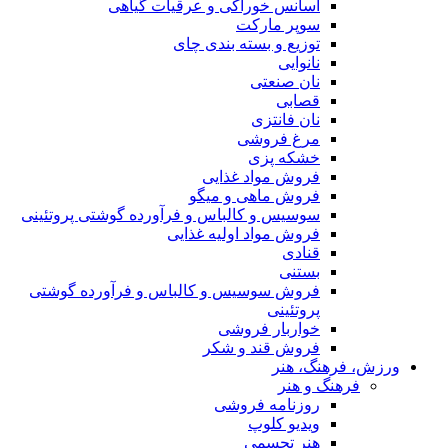
اسانس خوراکی و عرقیات گیاهی
سوپر مارکت
توزیع و بسته بندی چای
نانوایی
نان صنعتی
قصابی
نان فانتزی
مرغ فروشی
خشکه پزی
فروش مواد غذایی
فروش ماهی و میگو
سوسیس و کالباس و فرآورده گوشتی پروتئینی
فروش مواد اولیه غذایی
قنادی
بستنی
فروش سوسیس و کالباس و فرآورده گوشتی
پروتئینی
خواربار فروشی
فروش قند و شکر
ورزش، فرهنگ، هنر
فرهنگ و هنر
روزنامه فروشی
ویدیو کلوپ
هنر تجسمی