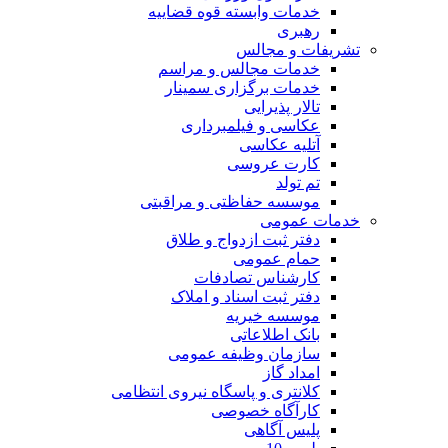
خدمات وابسته قوه قضاییه
رهبری
تشریفات و مجالس
خدمات مجالس و مراسم
خدمات برگزاری سمینار
تالار پذیرایی
عکاسی و فیلمبرداری
آتلیه عکاسی
کارت عروسی
تم تولد
موسسه حفاظتی و مراقبتی
خدمات عمومی
دفتر ثبت ازدواج و طلاق
حمام عمومی
کارشناس تصادفات
دفتر ثبت اسناد و املاک
موسسه خیریه
بانک اطلاعاتی
سازمان وظیفه عمومی
امداد گاز
کلانتری و پاسگاه نیروی انتظامی
کارآگاه خصوصی
پلیس آگاهی