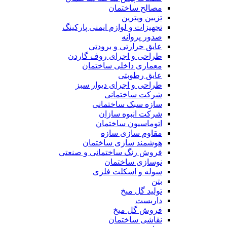
مصالح ساختمان
تزیین ویترین
تجهیزات و لوازم ایمنی پارکینگ
صدور پروانه
عایق حرارتی و برودتی
طراحی و اجرای روف گاردن
معماری داخلی ساختمان
عایق رطوبتی
طراحی و اجرای دیوار سبز
شرکت ساختمانی
سازه سبک ساختمانی
شرکت انبوه سازان
اتوماسیون ساختمان
مقاوم سازی سازه
هوشمند سازی ساختمان
فروش رنگ ساختمانی و صنعتی
نوسازی ساختمان
سوله و اسکلت فلزی
بتن
تولید گل میخ
داربست
فروش گل میخ
نقاشی ساختمان