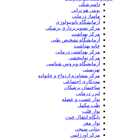
دامپزشکی
یومی هو تراپی
ماساژ درمانی
آزمایشگاه پاتوبیولوژی
مرکز تصویربرداری پزشکی
مرکز بهداشت
آزمایشگاه تشخیص طبی
خانه بهداشت
مرکز بهداشتی درمانی
مرکز توانبخشی
آزمایشگاه ویروس شناسی
بهزیستی
مرکز مشاوره ازدواج و خانواده
مددکاری اجتماعی
ساختمان پزشکان
لیزر درمانی
نوار عصب و عضله
طب مکمل
نوار قلب
پایگاه انتقال خون
نوار مغز
بینایی سنجی
مرکز اورژانس