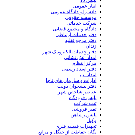
پلیس 10
انبار عمومی
دادسرا و دادگاه عمومی
موسسه حقوقی
شرکت خدماتی
دادگاه و مجتمع قضایی
دفتر خدمات ارتباطی
دفتر مرجع تقلید
زندان
دفتر خدمات الکترونیک شهر
امداد آتش نشانی
مرکز انتظام
دفتر اسناد رسمی
امداد آب
ادارات و سازمان های ناجا
دفتر پیشخوان دولت
عناصر شاخص شهر
پلیس فرودگاه
ثبت شرکت
تمبر فروشی
پلیس راه آهن
وکیل
تجهیزات قفسه فلزی
یگان حفاظت از جنگل و مراتع