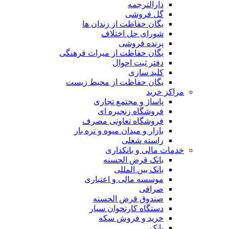
دارالترجمه
گل فروشی
یگان حفاظت از زندان ها
شورای حل اختلاف
پرنده فروشی
یگان حفاظت از میراث فرهنگی
دفتر ثبت احوال
کلید سازی
یگان حفاظت از محیط زیست
مراکز خرید
پاساژ و مجتمع تجاری
فروشگاه زنجیره ای
فروشگاه تعاونی مصرف
بازار و میدان میوه و تره بار
راسته شغلی
خدمات مالی و بانکداری
بانک قرض الحسنه
بانک بین المللی
موسسه مالی و اعتباری
صرافی
صندوق قرض الحسنه
دستگاه کارتخوان سیار
خرید و فروش سکه
بانک