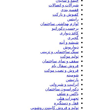
خیمه و سایبان
شیرآلات و اتصالات
قفسه بندی
کفپوش و پارکت
رابیتس
لوازم بهداشتی ساختمان
برچسب دکوراتیو
کاغذ دیواری
گچبری
شیشه و آینه
دیوارپوش
سنگ ساختمانی و تزیینی
تولید موکت
سقف و نمای ساختمان
فروش سفال بام
فروش و نصب موکت
شومینه
پارتیشن
ایرانیت و شیروانی
دکوراسیون ساختمان
باکس و شلف
تجهیزات هتلی
قفل و دستگیره
تولید و فروش کابینت روشویی