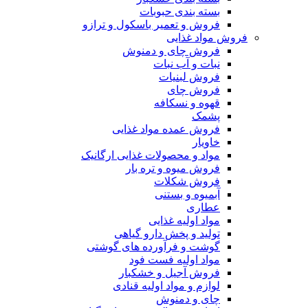
بسته بندی حبوبات
فروش و تعمیر باسکول و ترازو
فروش مواد غذایی
فروش چای و دمنوش
نبات و آب نبات
فروش لبنیات
فروش چای
قهوه و نسکافه
پشمک
فروش عمده مواد غذایی
خاویار
مواد و محصولات غذایی ارگانیک
فروش میوه و تره بار
فروش شکلات
آبمیوه و بستنی
عطاری
مواد اولیه غذایی
تولید و پخش دارو گیاهی
گوشت و فرآورده های گوشتی
مواد اولیه فست فود
فروش آجیل و خشکبار
لوازم و مواد اولیه قنادی
چای و دمنوش