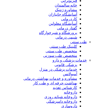
فیزیوتراپی
خانه سالمندان
مشاوره ژنتیک
آسایشگاه جانبازان
کاردرمانی
آسایشگاه معلولین
گفتار درمانی
پرورشگاه و شیرخوارگاه
شیمی درمانی
طب سنتی
کلینیک طب سنتی
متخصص طب سنتی
متخصص طب سوزنی
خدمات پزشکی و دارو
پزشکی قانونی
خدمات پزشکی در منزل
آمبولانس
مشاوره و خدمات بهداشتی درمانی
بهداشت حرفه ای و طب کار
کارشناس تغذیه
داروخانه
داروخانه شبانه روزی
داروخانه دامپزشکی
داروسازی