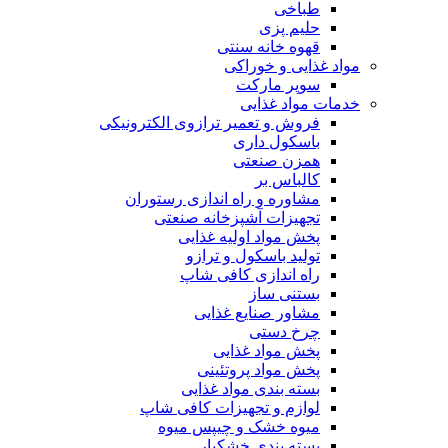
طباخی
حلیم پزی
قهوه خانه سنتی
مواد غذایی و خوراکی
سوپر مارکت
خدمات مواد غذایی
فروش و تعمیر ترازوی الکترونیکی
باسکول داری
همزن صنعتی
کالباس بر
مشاوره و راه اندازی رستوران
تجهیزات آشپزخانه صنعتی
پخش مواد اولیه غذایی
تولید باسکول و ترازو
راه اندازی کافی شاپ
بستنی ساز
مشاور صنایع غذایی
چرخ دستی
پخش مواد غذایی
پخش مواد پروتئینی
بسته بندی مواد غذایی
لوازم و تجهیزات کافی شاپ
میوه خشک و چیپس میوه
بسته بندی خشکبار