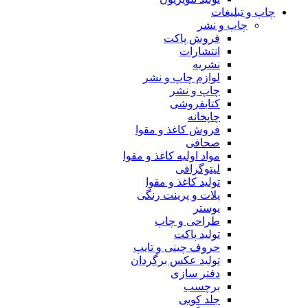
چاپ و تبلیغات
چاپ و نشر
فروش پاکت
انتشارات
نشریه
لوازم چاپ و نشر
چاپ و نشر
کتابفروشی
چاپخانه
فروش کاغذ و مقوا
صحافی
مواد اولیه کاغذ و مقوا
لیتوگرافی
تولید کاغذ و مقوا
پلات و پرینت رنگی
پوستر
طراحی و چاپ
تولید پاکت
حروف چینی و تایپ
تولید عکس برگردان
دفتر سازی
برچسب
جلد کوبی