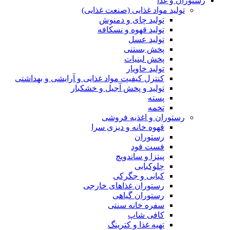
رستوران و غذا
تولید مواد غذایی (صنعت غذایی)
تولید چای و دمنوش
تولید قهوه و نسکافه
تولید عسل
پخش بستنی
پخش لبنیات
تولید خاویار
کنترل کیفیت مواد غذایی و آرایشی و بهداشتی
تولید و پخش آجیل و خشکبار
پسته
تخمه
رستوران و اغذیه فروشی
قهوه خانه و دیزی سرا
رستوران
فست فود
پیتزا و ساندویچ
چلوکبابی
کبابی و جگرکی
رستوران غذاهای خارجی
رستوران گیاهی
سفره خانه سنتی
کافی شاپ
تهیه غذا و کترینگ