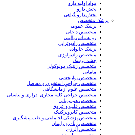
مواد اولیه دارو
پخش دارو
پخش دارو گیاهی
پزشک متخصص
پزشک عمومی
متخصص داخلی
روانشناس بالینی
متخصص رادیوتراپی
پزشک خانواده
متخصص رادیولوژی
چشم پزشک
متخصص ژنتیک مولوکولی
مامایی
متخصص توانبخشی
متخصص جراحی استخوان و مفاصل
متخصص علوم آزمایشگاهی
متخصص جراحی کلیه مجاری ادراری و تناسلی
متخصص هومیوپاتی
متخصص قلب و عروق
متخصص کایروپرکتیک
متخصص پزشکی اجتماعی و طب پیشگیری
متخصص زنان و زایمان
متخصص آلرژی
متخصص روانسنجی