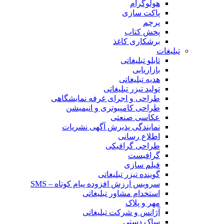
هولوگرام
پاکت سازی
پرچم
پخش کتاب
برشکاری کاغذ
تبلیغات
تابلو تبلیغاتی
بازاریابی
هدیه تبلیغاتی
تولید تیزر تبلیغاتی
طراحی و اجرای غرفه نمایشگاهی
طراحی کامپیوتری و انیمیشن
عکاسی صنعتی
نمایندگی پذیرش آگهی نشریات
اطلاع رسانی
طراحی گرافیکی
گرافیست
فیلم سازی
گوینده تیزر تبلیغاتی
سرویس ارزش افزوده پیام کوتاه – SMS
استخدام مشاور تبلیغاتی
مهر و پلاک
آژانس و شرکت تبلیغاتی
ساک دستی