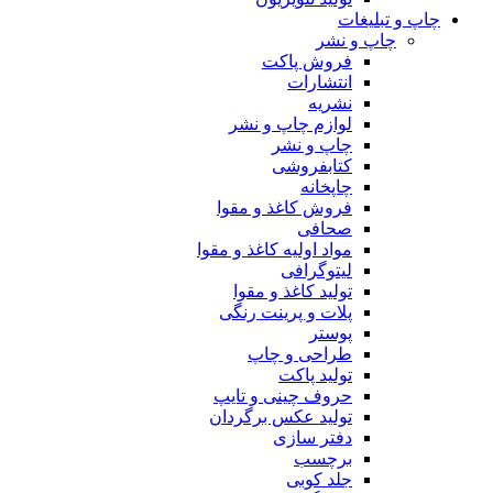
چاپ و تبلیغات
چاپ و نشر
فروش پاکت
انتشارات
نشریه
لوازم چاپ و نشر
چاپ و نشر
کتابفروشی
چاپخانه
فروش کاغذ و مقوا
صحافی
مواد اولیه کاغذ و مقوا
لیتوگرافی
تولید کاغذ و مقوا
پلات و پرینت رنگی
پوستر
طراحی و چاپ
تولید پاکت
حروف چینی و تایپ
تولید عکس برگردان
دفتر سازی
برچسب
جلد کوبی