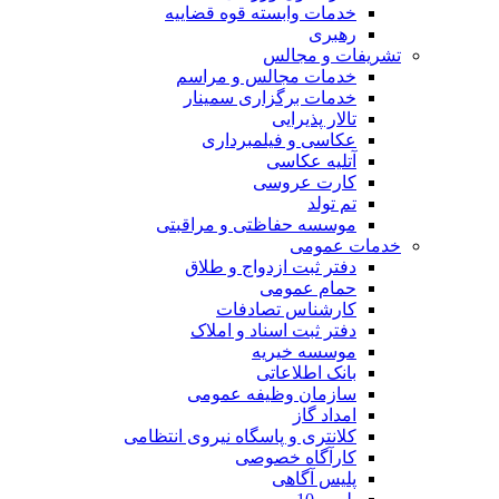
خدمات وابسته قوه قضاییه
رهبری
تشریفات و مجالس
خدمات مجالس و مراسم
خدمات برگزاری سمینار
تالار پذیرایی
عکاسی و فیلمبرداری
آتلیه عکاسی
کارت عروسی
تم تولد
موسسه حفاظتی و مراقبتی
خدمات عمومی
دفتر ثبت ازدواج و طلاق
حمام عمومی
کارشناس تصادفات
دفتر ثبت اسناد و املاک
موسسه خیریه
بانک اطلاعاتی
سازمان وظیفه عمومی
امداد گاز
کلانتری و پاسگاه نیروی انتظامی
کارآگاه خصوصی
پلیس آگاهی