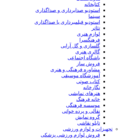
کتابخانه
استودیو صدابرداری و صداگذاری
سینما
استودیو فیلمبرداری یا صداگذاری
تئاتر
لوازم هنری
فرهنگسرا
گلسازی و گل آرایی
گالری هنری
باشگاه اجتماعی
فروش ساز
مشاوره فرهنگی و هنری
آموزشگاه موسیقی
کتاب صوتی
نگارخانه
هنرهای نمایشی
خانه فرهنگ
موسسه فرهنگی
نقالی و پرده خوانی
گروه نمایش
تابلو نقاشی
تجهیزات و لوازم ورزشی
فروش لوازم ورزشی پزشکی