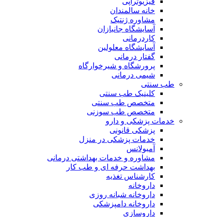
فیزیوتراپی
خانه سالمندان
مشاوره ژنتیک
آسایشگاه جانبازان
کاردرمانی
آسایشگاه معلولین
گفتار درمانی
پرورشگاه و شیرخوارگاه
شیمی درمانی
طب سنتی
کلینیک طب سنتی
متخصص طب سنتی
متخصص طب سوزنی
خدمات پزشکی و دارو
پزشکی قانونی
خدمات پزشکی در منزل
آمبولانس
مشاوره و خدمات بهداشتی درمانی
بهداشت حرفه ای و طب کار
کارشناس تغذیه
داروخانه
داروخانه شبانه روزی
داروخانه دامپزشکی
داروسازی