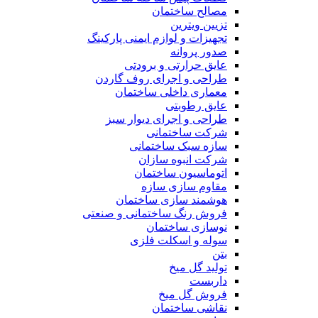
مصالح ساختمان
تزیین ویترین
تجهیزات و لوازم ایمنی پارکینگ
صدور پروانه
عایق حرارتی و برودتی
طراحی و اجرای روف گاردن
معماری داخلی ساختمان
عایق رطوبتی
طراحی و اجرای دیوار سبز
شرکت ساختمانی
سازه سبک ساختمانی
شرکت انبوه سازان
اتوماسیون ساختمان
مقاوم سازی سازه
هوشمند سازی ساختمان
فروش رنگ ساختمانی و صنعتی
نوسازی ساختمان
سوله و اسکلت فلزی
بتن
تولید گل میخ
داربست
فروش گل میخ
نقاشی ساختمان