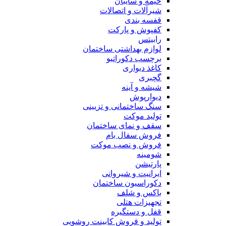
خیمه و سایبان
شیرآلات و اتصالات
قفسه بندی
کفپوش و پارکت
رابیتس
لوازم بهداشتی ساختمان
برچسب دکوراتیو
کاغذ دیواری
گچبری
شیشه و آینه
دیوارپوش
سنگ ساختمانی و تزیینی
تولید موکت
سقف و نمای ساختمان
فروش سفال بام
فروش و نصب موکت
شومینه
پارتیشن
ایرانیت و شیروانی
دکوراسیون ساختمان
باکس و شلف
تجهیزات هتلی
قفل و دستگیره
تولید و فروش کابینت روشویی