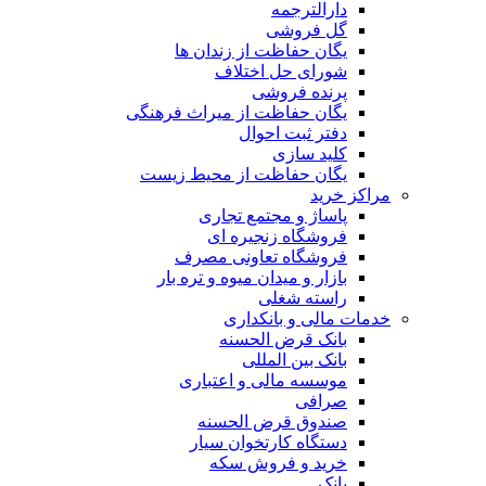
دارالترجمه
گل فروشی
یگان حفاظت از زندان ها
شورای حل اختلاف
پرنده فروشی
یگان حفاظت از میراث فرهنگی
دفتر ثبت احوال
کلید سازی
یگان حفاظت از محیط زیست
مراکز خرید
پاساژ و مجتمع تجاری
فروشگاه زنجیره ای
فروشگاه تعاونی مصرف
بازار و میدان میوه و تره بار
راسته شغلی
خدمات مالی و بانکداری
بانک قرض الحسنه
بانک بین المللی
موسسه مالی و اعتباری
صرافی
صندوق قرض الحسنه
دستگاه کارتخوان سیار
خرید و فروش سکه
بانک