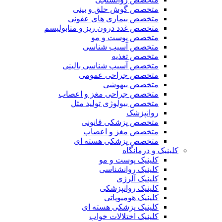
متخصص گوش حلق و بینی
متخصص بیماری های عفونی
متخصص غدد درون ریز و متابولیسم
متخصص پوست و مو
متخصص آسیب شناسی
متخصص تغذیه
متخصص آسیب شناسی بالینی
متخصص جراحی عمومی
متخصص بیهوشی
متخصص جراحی مغز و اعصاب
متخصص بیولوژی تولید مثل
روانپزشک
متخصص پزشکی قانونی
متخصص مغز و اعصاب
متخصص پزشکی هسته ای
کلینیک و درمانگاه
کلینیک پوست و مو
کلینیک روانشناسی
کلینیک آلرژی
کلینیک روانپزشکی
کلینیک هومیوپاتی
کلینیک پزشکی هسته ای
کلینیک اختلالات خواب