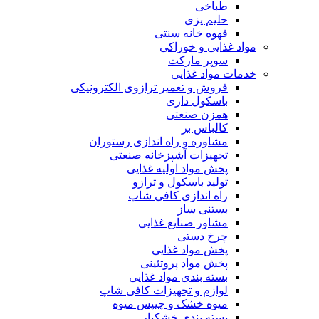
طباخی
حلیم پزی
قهوه خانه سنتی
مواد غذایی و خوراکی
سوپر مارکت
خدمات مواد غذایی
فروش و تعمیر ترازوی الکترونیکی
باسکول داری
همزن صنعتی
کالباس بر
مشاوره و راه اندازی رستوران
تجهیزات آشپزخانه صنعتی
پخش مواد اولیه غذایی
تولید باسکول و ترازو
راه اندازی کافی شاپ
بستنی ساز
مشاور صنایع غذایی
چرخ دستی
پخش مواد غذایی
پخش مواد پروتئینی
بسته بندی مواد غذایی
لوازم و تجهیزات کافی شاپ
میوه خشک و چیپس میوه
بسته بندی خشکبار