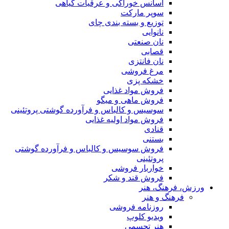
اسانس خوراکی و عرقیات گیاهی
سوپر مارکت
توزیع و بسته بندی چای
نانوایی
نان صنعتی
قصابی
نان فانتزی
مرغ فروشی
خشکه پزی
فروش مواد غذایی
فروش ماهی و میگو
سوسیس و کالباس و فرآورده گوشتی پروتئینی
فروش مواد اولیه غذایی
قنادی
بستنی
فروش سوسیس و کالباس و فرآورده گوشتی
پروتئینی
خواربار فروشی
فروش قند و شکر
ورزش، فرهنگ، هنر
فرهنگ و هنر
روزنامه فروشی
ویدیو کلوپ
هنر تجسمی