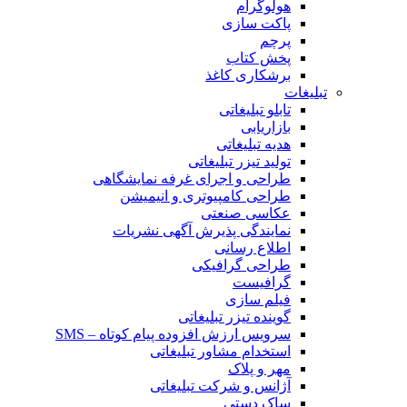
هولوگرام
پاکت سازی
پرچم
پخش کتاب
برشکاری کاغذ
تبلیغات
تابلو تبلیغاتی
بازاریابی
هدیه تبلیغاتی
تولید تیزر تبلیغاتی
طراحی و اجرای غرفه نمایشگاهی
طراحی کامپیوتری و انیمیشن
عکاسی صنعتی
نمایندگی پذیرش آگهی نشریات
اطلاع رسانی
طراحی گرافیکی
گرافیست
فیلم سازی
گوینده تیزر تبلیغاتی
سرویس ارزش افزوده پیام کوتاه – SMS
استخدام مشاور تبلیغاتی
مهر و پلاک
آژانس و شرکت تبلیغاتی
ساک دستی