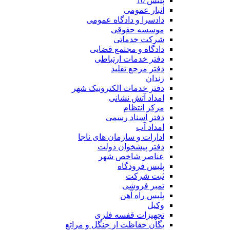
پلیس 10
انبار عمومی
دادسرا و دادگاه عمومی
موسسه حقوقی
شرکت خدماتی
دادگاه و مجتمع قضایی
دفتر خدمات ارتباطی
دفتر مرجع تقلید
زندان
دفتر خدمات الکترونیک شهر
امداد آتش نشانی
مرکز انتظام
دفتر اسناد رسمی
امداد آب
ادارات و سازمان های ناجا
دفتر پیشخوان دولت
عناصر شاخص شهر
پلیس فرودگاه
ثبت شرکت
تمبر فروشی
پلیس راه آهن
وکیل
تجهیزات قفسه فلزی
یگان حفاظت از جنگل و مراتع