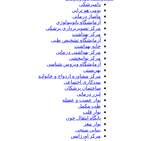
دامپزشکی
یومی هو تراپی
ماساژ درمانی
آزمایشگاه پاتوبیولوژی
مرکز تصویربرداری پزشکی
مرکز بهداشت
آزمایشگاه تشخیص طبی
خانه بهداشت
مرکز بهداشتی درمانی
مرکز توانبخشی
آزمایشگاه ویروس شناسی
بهزیستی
مرکز مشاوره ازدواج و خانواده
مددکاری اجتماعی
ساختمان پزشکان
لیزر درمانی
نوار عصب و عضله
طب مکمل
نوار قلب
پایگاه انتقال خون
نوار مغز
بینایی سنجی
مرکز اورژانس