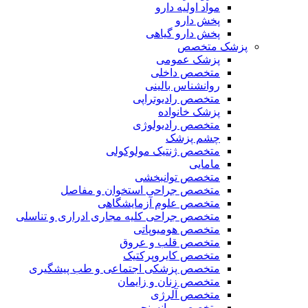
مواد اولیه دارو
پخش دارو
پخش دارو گیاهی
پزشک متخصص
پزشک عمومی
متخصص داخلی
روانشناس بالینی
متخصص رادیوتراپی
پزشک خانواده
متخصص رادیولوژی
چشم پزشک
متخصص ژنتیک مولوکولی
مامایی
متخصص توانبخشی
متخصص جراحی استخوان و مفاصل
متخصص علوم آزمایشگاهی
متخصص جراحی کلیه مجاری ادراری و تناسلی
متخصص هومیوپاتی
متخصص قلب و عروق
متخصص کایروپرکتیک
متخصص پزشکی اجتماعی و طب پیشگیری
متخصص زنان و زایمان
متخصص آلرژی
متخصص روانسنجی