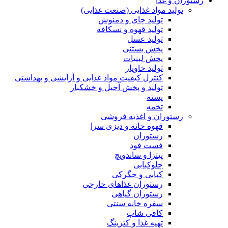
رستوران و غذا
تولید مواد غذایی (صنعت غذایی)
تولید چای و دمنوش
تولید قهوه و نسکافه
تولید عسل
پخش بستنی
پخش لبنیات
تولید خاویار
کنترل کیفیت مواد غذایی و آرایشی و بهداشتی
تولید و پخش آجیل و خشکبار
پسته
تخمه
رستوران و اغذیه فروشی
قهوه خانه و دیزی سرا
رستوران
فست فود
پیتزا و ساندویچ
چلوکبابی
کبابی و جگرکی
رستوران غذاهای خارجی
رستوران گیاهی
سفره خانه سنتی
کافی شاپ
تهیه غذا و کترینگ