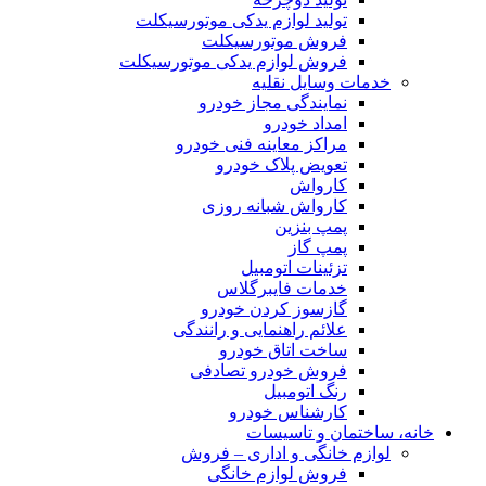
تولید لوازم یدکی موتورسیکلت
فروش موتورسیکلت
فروش لوازم یدکی موتورسیکلت
خدمات وسایل نقلیه
نمایندگی مجاز خودرو
امداد خودرو
مراکز معاینه فنی خودرو
تعویض پلاک خودرو
کارواش
کارواش شبانه روزی
پمپ بنزین
پمپ گاز
تزئینات اتومبیل
خدمات فایبرگلاس
گازسوز کردن خودرو
علائم راهنمایی و رانندگی
ساخت اتاق خودرو
فروش خودرو تصادفی
رنگ اتومبیل
کارشناس خودرو
خانه، ساختمان و تاسیسات
لوازم خانگی و اداری – فروش
فروش لوازم خانگی