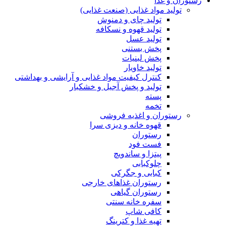
رستوران و غذا
تولید مواد غذایی (صنعت غذایی)
تولید چای و دمنوش
تولید قهوه و نسکافه
تولید عسل
پخش بستنی
پخش لبنیات
تولید خاویار
کنترل کیفیت مواد غذایی و آرایشی و بهداشتی
تولید و پخش آجیل و خشکبار
پسته
تخمه
رستوران و اغذیه فروشی
قهوه خانه و دیزی سرا
رستوران
فست فود
پیتزا و ساندویچ
چلوکبابی
کبابی و جگرکی
رستوران غذاهای خارجی
رستوران گیاهی
سفره خانه سنتی
کافی شاپ
تهیه غذا و کترینگ