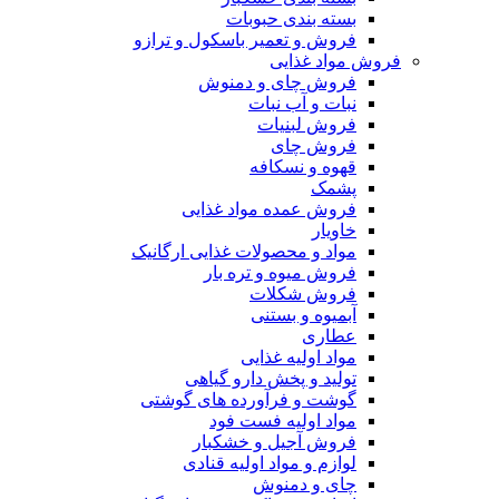
بسته بندی حبوبات
فروش و تعمیر باسکول و ترازو
فروش مواد غذایی
فروش چای و دمنوش
نبات و آب نبات
فروش لبنیات
فروش چای
قهوه و نسکافه
پشمک
فروش عمده مواد غذایی
خاویار
مواد و محصولات غذایی ارگانیک
فروش میوه و تره بار
فروش شکلات
آبمیوه و بستنی
عطاری
مواد اولیه غذایی
تولید و پخش دارو گیاهی
گوشت و فرآورده های گوشتی
مواد اولیه فست فود
فروش آجیل و خشکبار
لوازم و مواد اولیه قنادی
چای و دمنوش