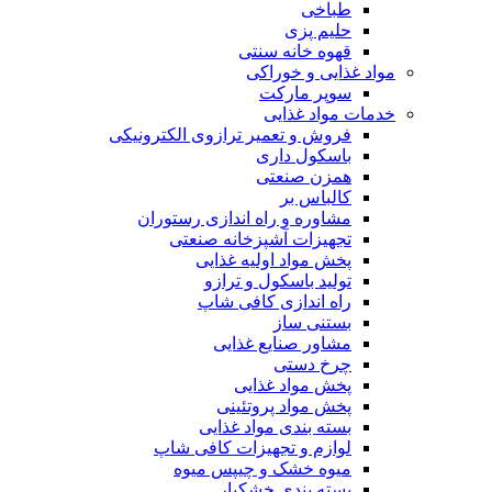
طباخی
حلیم پزی
قهوه خانه سنتی
مواد غذایی و خوراکی
سوپر مارکت
خدمات مواد غذایی
فروش و تعمیر ترازوی الکترونیکی
باسکول داری
همزن صنعتی
کالباس بر
مشاوره و راه اندازی رستوران
تجهیزات آشپزخانه صنعتی
پخش مواد اولیه غذایی
تولید باسکول و ترازو
راه اندازی کافی شاپ
بستنی ساز
مشاور صنایع غذایی
چرخ دستی
پخش مواد غذایی
پخش مواد پروتئینی
بسته بندی مواد غذایی
لوازم و تجهیزات کافی شاپ
میوه خشک و چیپس میوه
بسته بندی خشکبار