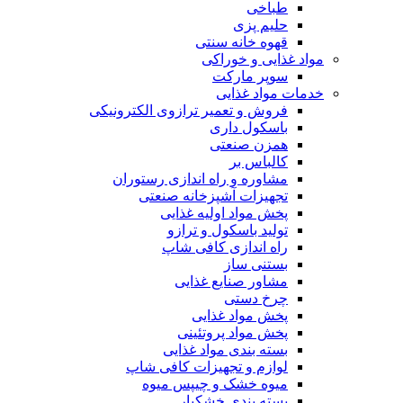
طباخی
حلیم پزی
قهوه خانه سنتی
مواد غذایی و خوراکی
سوپر مارکت
خدمات مواد غذایی
فروش و تعمیر ترازوی الکترونیکی
باسکول داری
همزن صنعتی
کالباس بر
مشاوره و راه اندازی رستوران
تجهیزات آشپزخانه صنعتی
پخش مواد اولیه غذایی
تولید باسکول و ترازو
راه اندازی کافی شاپ
بستنی ساز
مشاور صنایع غذایی
چرخ دستی
پخش مواد غذایی
پخش مواد پروتئینی
بسته بندی مواد غذایی
لوازم و تجهیزات کافی شاپ
میوه خشک و چیپس میوه
بسته بندی خشکبار