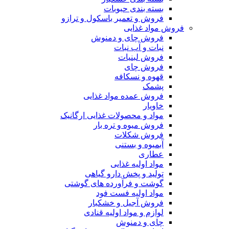
بسته بندی حبوبات
فروش و تعمیر باسکول و ترازو
فروش مواد غذایی
فروش چای و دمنوش
نبات و آب نبات
فروش لبنیات
فروش چای
قهوه و نسکافه
پشمک
فروش عمده مواد غذایی
خاویار
مواد و محصولات غذایی ارگانیک
فروش میوه و تره بار
فروش شکلات
آبمیوه و بستنی
عطاری
مواد اولیه غذایی
تولید و پخش دارو گیاهی
گوشت و فرآورده های گوشتی
مواد اولیه فست فود
فروش آجیل و خشکبار
لوازم و مواد اولیه قنادی
چای و دمنوش