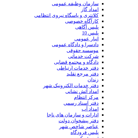
سازمان وظیفه عمومی
امداد گاز
کلانتری و پاسگاه نیروی انتظامی
کارآگاه خصوصی
پلیس آگاهی
پلیس 10
انبار عمومی
دادسرا و دادگاه عمومی
موسسه حقوقی
شرکت خدماتی
دادگاه و مجتمع قضایی
دفتر خدمات ارتباطی
دفتر مرجع تقلید
زندان
دفتر خدمات الکترونیک شهر
امداد آتش نشانی
مرکز انتظام
دفتر اسناد رسمی
امداد آب
ادارات و سازمان های ناجا
دفتر پیشخوان دولت
عناصر شاخص شهر
پلیس فرودگاه