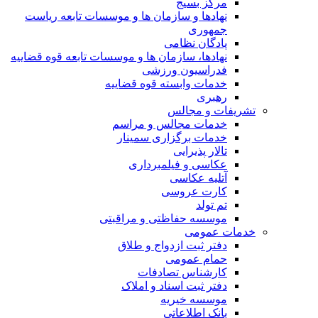
مرکز بسیج
نهادها و سازمان ها و موسسات تابعه ریاست
جمهوری
پادگان نظامی
نهادها، سازمان ها و موسسات تابعه قوه قضاییه
فدراسیون ورزشی
خدمات وابسته قوه قضاییه
رهبری
تشریفات و مجالس
خدمات مجالس و مراسم
خدمات برگزاری سمینار
تالار پذیرایی
عکاسی و فیلمبرداری
آتلیه عکاسی
کارت عروسی
تم تولد
موسسه حفاظتی و مراقبتی
خدمات عمومی
دفتر ثبت ازدواج و طلاق
حمام عمومی
کارشناس تصادفات
دفتر ثبت اسناد و املاک
موسسه خیریه
بانک اطلاعاتی