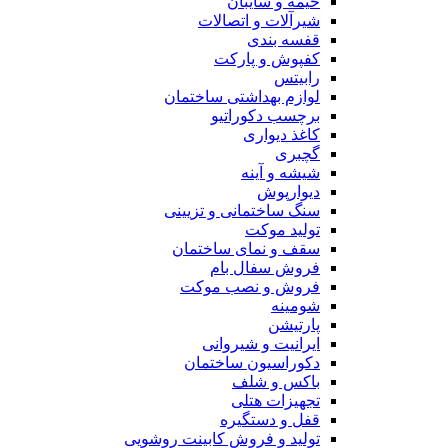
خیمه و سایبان
شیرآلات و اتصالات
قفسه بندی
کفپوش و پارکت
رابیتس
لوازم بهداشتی ساختمان
برچسب دکوراتیو
کاغذ دیواری
گچبری
شیشه و آینه
دیوارپوش
سنگ ساختمانی و تزیینی
تولید موکت
سقف و نمای ساختمان
فروش سفال بام
فروش و نصب موکت
شومینه
پارتیشن
ایرانیت و شیروانی
دکوراسیون ساختمان
باکس و شلف
تجهیزات هتلی
قفل و دستگیره
تولید و فروش کابینت روشویی