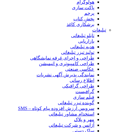
هولوگرام
پاکت سازی
پرچم
پخش کتاب
برشکاری کاغذ
تبلیغات
تابلو تبلیغاتی
بازاریابی
هدیه تبلیغاتی
تولید تیزر تبلیغاتی
طراحی و اجرای غرفه نمایشگاهی
طراحی کامپیوتری و انیمیشن
عکاسی صنعتی
نمایندگی پذیرش آگهی نشریات
اطلاع رسانی
طراحی گرافیکی
گرافیست
فیلم سازی
گوینده تیزر تبلیغاتی
سرویس ارزش افزوده پیام کوتاه – SMS
استخدام مشاور تبلیغاتی
مهر و پلاک
آژانس و شرکت تبلیغاتی
ساک دستی