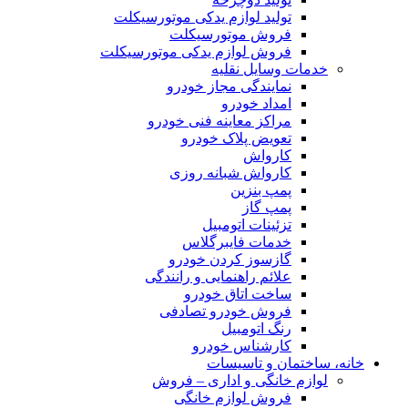
تولید لوازم یدکی موتورسیکلت
فروش موتورسیکلت
فروش لوازم یدکی موتورسیکلت
خدمات وسایل نقلیه
نمایندگی مجاز خودرو
امداد خودرو
مراکز معاینه فنی خودرو
تعویض پلاک خودرو
کارواش
کارواش شبانه روزی
پمپ بنزین
پمپ گاز
تزئینات اتومبیل
خدمات فایبرگلاس
گازسوز کردن خودرو
علائم راهنمایی و رانندگی
ساخت اتاق خودرو
فروش خودرو تصادفی
رنگ اتومبیل
کارشناس خودرو
خانه، ساختمان و تاسیسات
لوازم خانگی و اداری – فروش
فروش لوازم خانگی