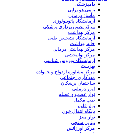
دامپزشکی
یومی هو تراپی
ماساژ درمانی
آزمایشگاه پاتوبیولوژی
مرکز تصویربرداری پزشکی
مرکز بهداشت
آزمایشگاه تشخیص طبی
خانه بهداشت
مرکز بهداشتی درمانی
مرکز توانبخشی
آزمایشگاه ویروس شناسی
بهزیستی
مرکز مشاوره ازدواج و خانواده
مددکاری اجتماعی
ساختمان پزشکان
لیزر درمانی
نوار عصب و عضله
طب مکمل
نوار قلب
پایگاه انتقال خون
نوار مغز
بینایی سنجی
مرکز اورژانس