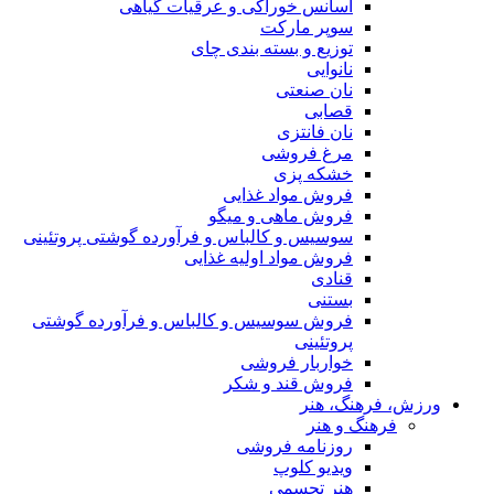
اسانس خوراکی و عرقیات گیاهی
سوپر مارکت
توزیع و بسته بندی چای
نانوایی
نان صنعتی
قصابی
نان فانتزی
مرغ فروشی
خشکه پزی
فروش مواد غذایی
فروش ماهی و میگو
سوسیس و کالباس و فرآورده گوشتی پروتئینی
فروش مواد اولیه غذایی
قنادی
بستنی
فروش سوسیس و کالباس و فرآورده گوشتی
پروتئینی
خواربار فروشی
فروش قند و شکر
ورزش، فرهنگ، هنر
فرهنگ و هنر
روزنامه فروشی
ویدیو کلوپ
هنر تجسمی