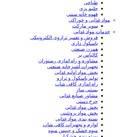
طباخی
حلیم پزی
قهوه خانه سنتی
مواد غذایی و خوراکی
سوپر مارکت
خدمات مواد غذایی
فروش و تعمیر ترازوی الکترونیکی
باسکول داری
همزن صنعتی
کالباس بر
مشاوره و راه اندازی رستوران
تجهیزات آشپزخانه صنعتی
پخش مواد اولیه غذایی
تولید باسکول و ترازو
راه اندازی کافی شاپ
بستنی ساز
مشاور صنایع غذایی
چرخ دستی
پخش مواد غذایی
پخش مواد پروتئینی
بسته بندی مواد غذایی
لوازم و تجهیزات کافی شاپ
میوه خشک و چیپس میوه
بسته بندی خشکبار