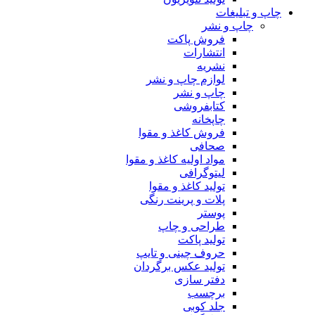
چاپ و تبلیغات
چاپ و نشر
فروش پاکت
انتشارات
نشریه
لوازم چاپ و نشر
چاپ و نشر
کتابفروشی
چاپخانه
فروش کاغذ و مقوا
صحافی
مواد اولیه کاغذ و مقوا
لیتوگرافی
تولید کاغذ و مقوا
پلات و پرینت رنگی
پوستر
طراحی و چاپ
تولید پاکت
حروف چینی و تایپ
تولید عکس برگردان
دفتر سازی
برچسب
جلد کوبی