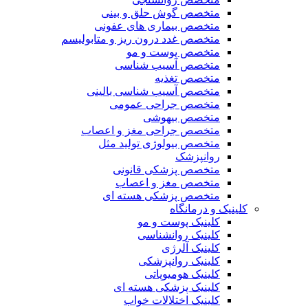
متخصص گوش حلق و بینی
متخصص بیماری های عفونی
متخصص غدد درون ریز و متابولیسم
متخصص پوست و مو
متخصص آسیب شناسی
متخصص تغذیه
متخصص آسیب شناسی بالینی
متخصص جراحی عمومی
متخصص بیهوشی
متخصص جراحی مغز و اعصاب
متخصص بیولوژی تولید مثل
روانپزشک
متخصص پزشکی قانونی
متخصص مغز و اعصاب
متخصص پزشکی هسته ای
کلینیک و درمانگاه
کلینیک پوست و مو
کلینیک روانشناسی
کلینیک آلرژی
کلینیک روانپزشکی
کلینیک هومیوپاتی
کلینیک پزشکی هسته ای
کلینیک اختلالات خواب