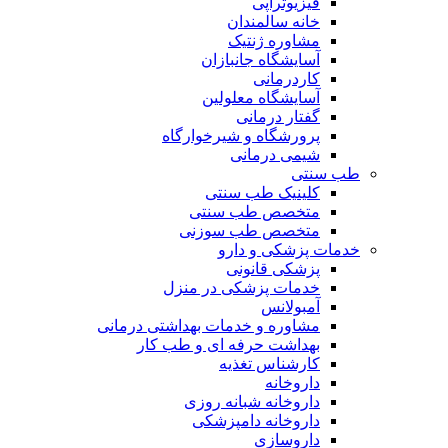
فیزیوتراپی
خانه سالمندان
مشاوره ژنتیک
آسایشگاه جانبازان
کاردرمانی
آسایشگاه معلولین
گفتار درمانی
پرورشگاه و شیرخوارگاه
شیمی درمانی
طب سنتی
کلینیک طب سنتی
متخصص طب سنتی
متخصص طب سوزنی
خدمات پزشکی و دارو
پزشکی قانونی
خدمات پزشکی در منزل
آمبولانس
مشاوره و خدمات بهداشتی درمانی
بهداشت حرفه ای و طب کار
کارشناس تغذیه
داروخانه
داروخانه شبانه روزی
داروخانه دامپزشکی
داروسازی