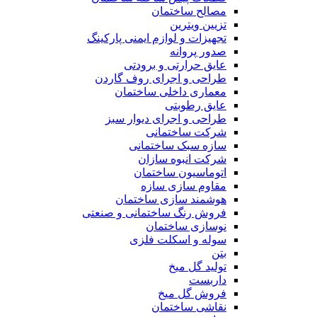
مصالح ساختمان
تزیین ویترین
تجهیزات و لوازم ایمنی پارکینگ
صدور پروانه
عایق حرارتی و برودتی
طراحی و اجرای روف گاردن
معماری داخلی ساختمان
عایق رطوبتی
طراحی و اجرای دیوار سبز
شرکت ساختمانی
سازه سبک ساختمانی
شرکت انبوه سازان
اتوماسیون ساختمان
مقاوم سازی سازه
هوشمند سازی ساختمان
فروش رنگ ساختمانی و صنعتی
نوسازی ساختمان
سوله و اسکلت فلزی
بتن
تولید گل میخ
داربست
فروش گل میخ
نقاشی ساختمان