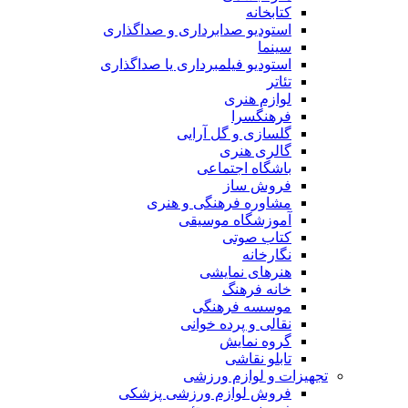
کتابخانه
استودیو صدابرداری و صداگذاری
سینما
استودیو فیلمبرداری یا صداگذاری
تئاتر
لوازم هنری
فرهنگسرا
گلسازی و گل آرایی
گالری هنری
باشگاه اجتماعی
فروش ساز
مشاوره فرهنگی و هنری
آموزشگاه موسیقی
کتاب صوتی
نگارخانه
هنرهای نمایشی
خانه فرهنگ
موسسه فرهنگی
نقالی و پرده خوانی
گروه نمایش
تابلو نقاشی
تجهیزات و لوازم ورزشی
فروش لوازم ورزشی پزشکی