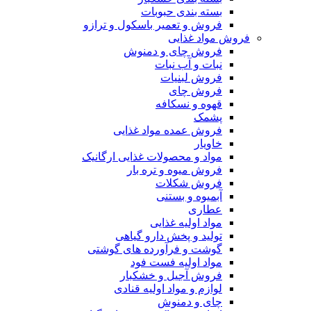
بسته بندی حبوبات
فروش و تعمیر باسکول و ترازو
فروش مواد غذایی
فروش چای و دمنوش
نبات و آب نبات
فروش لبنیات
فروش چای
قهوه و نسکافه
پشمک
فروش عمده مواد غذایی
خاویار
مواد و محصولات غذایی ارگانیک
فروش میوه و تره بار
فروش شکلات
آبمیوه و بستنی
عطاری
مواد اولیه غذایی
تولید و پخش دارو گیاهی
گوشت و فرآورده های گوشتی
مواد اولیه فست فود
فروش آجیل و خشکبار
لوازم و مواد اولیه قنادی
چای و دمنوش