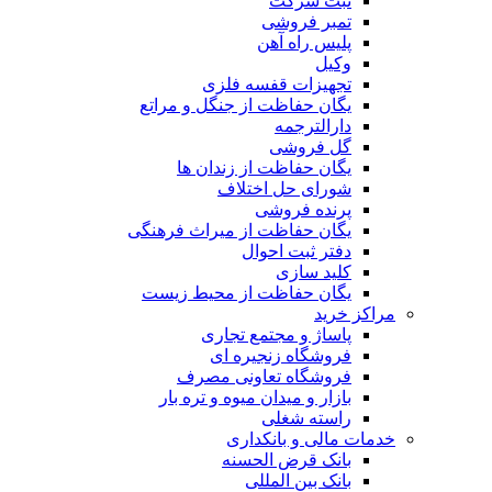
ثبت شرکت
تمبر فروشی
پلیس راه آهن
وکیل
تجهیزات قفسه فلزی
یگان حفاظت از جنگل و مراتع
دارالترجمه
گل فروشی
یگان حفاظت از زندان ها
شورای حل اختلاف
پرنده فروشی
یگان حفاظت از میراث فرهنگی
دفتر ثبت احوال
کلید سازی
یگان حفاظت از محیط زیست
مراکز خرید
پاساژ و مجتمع تجاری
فروشگاه زنجیره ای
فروشگاه تعاونی مصرف
بازار و میدان میوه و تره بار
راسته شغلی
خدمات مالی و بانکداری
بانک قرض الحسنه
بانک بین المللی