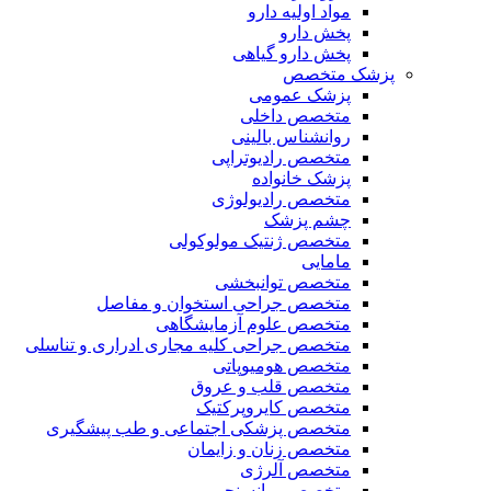
مواد اولیه دارو
پخش دارو
پخش دارو گیاهی
پزشک متخصص
پزشک عمومی
متخصص داخلی
روانشناس بالینی
متخصص رادیوتراپی
پزشک خانواده
متخصص رادیولوژی
چشم پزشک
متخصص ژنتیک مولوکولی
مامایی
متخصص توانبخشی
متخصص جراحی استخوان و مفاصل
متخصص علوم آزمایشگاهی
متخصص جراحی کلیه مجاری ادراری و تناسلی
متخصص هومیوپاتی
متخصص قلب و عروق
متخصص کایروپرکتیک
متخصص پزشکی اجتماعی و طب پیشگیری
متخصص زنان و زایمان
متخصص آلرژی
متخصص روانسنجی