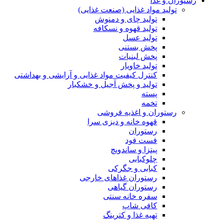
رستوران و غذا
تولید مواد غذایی (صنعت غذایی)
تولید چای و دمنوش
تولید قهوه و نسکافه
تولید عسل
پخش بستنی
پخش لبنیات
تولید خاویار
کنترل کیفیت مواد غذایی و آرایشی و بهداشتی
تولید و پخش آجیل و خشکبار
پسته
تخمه
رستوران و اغذیه فروشی
قهوه خانه و دیزی سرا
رستوران
فست فود
پیتزا و ساندویچ
چلوکبابی
کبابی و جگرکی
رستوران غذاهای خارجی
رستوران گیاهی
سفره خانه سنتی
کافی شاپ
تهیه غذا و کترینگ