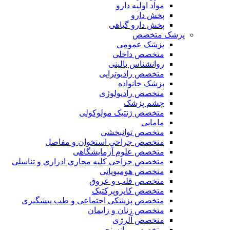
مواد اولیه دارو
پخش دارو
پخش دارو گیاهی
پزشک متخصص
پزشک عمومی
متخصص داخلی
روانشناس بالینی
متخصص رادیوتراپی
پزشک خانواده
متخصص رادیولوژی
چشم پزشک
متخصص ژنتیک مولوکولی
مامایی
متخصص توانبخشی
متخصص جراحی استخوان و مفاصل
متخصص علوم آزمایشگاهی
متخصص جراحی کلیه مجاری ادراری و تناسلی
متخصص هومیوپاتی
متخصص قلب و عروق
متخصص کایروپرکتیک
متخصص پزشکی اجتماعی و طب پیشگیری
متخصص زنان و زایمان
متخصص آلرژی
متخصص روانسنجی