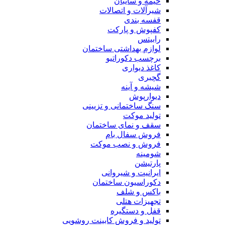
خیمه و سایبان
شیرآلات و اتصالات
قفسه بندی
کفپوش و پارکت
رابیتس
لوازم بهداشتی ساختمان
برچسب دکوراتیو
کاغذ دیواری
گچبری
شیشه و آینه
دیوارپوش
سنگ ساختمانی و تزیینی
تولید موکت
سقف و نمای ساختمان
فروش سفال بام
فروش و نصب موکت
شومینه
پارتیشن
ایرانیت و شیروانی
دکوراسیون ساختمان
باکس و شلف
تجهیزات هتلی
قفل و دستگیره
تولید و فروش کابینت روشویی