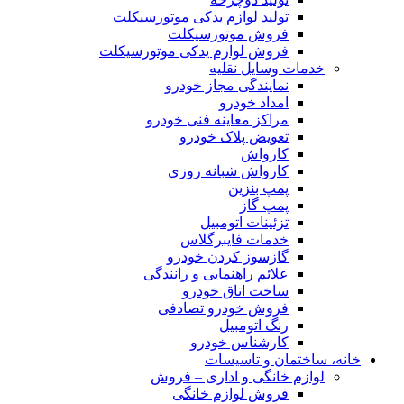
تولید لوازم یدکی موتورسیکلت
فروش موتورسیکلت
فروش لوازم یدکی موتورسیکلت
خدمات وسایل نقلیه
نمایندگی مجاز خودرو
امداد خودرو
مراکز معاینه فنی خودرو
تعویض پلاک خودرو
کارواش
کارواش شبانه روزی
پمپ بنزین
پمپ گاز
تزئینات اتومبیل
خدمات فایبرگلاس
گازسوز کردن خودرو
علائم راهنمایی و رانندگی
ساخت اتاق خودرو
فروش خودرو تصادفی
رنگ اتومبیل
کارشناس خودرو
خانه، ساختمان و تاسیسات
لوازم خانگی و اداری – فروش
فروش لوازم خانگی