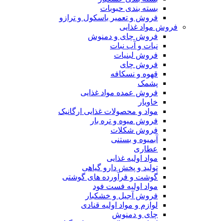
بسته بندی حبوبات
فروش و تعمیر باسکول و ترازو
فروش مواد غذایی
فروش چای و دمنوش
نبات و آب نبات
فروش لبنیات
فروش چای
قهوه و نسکافه
پشمک
فروش عمده مواد غذایی
خاویار
مواد و محصولات غذایی ارگانیک
فروش میوه و تره بار
فروش شکلات
آبمیوه و بستنی
عطاری
مواد اولیه غذایی
تولید و پخش دارو گیاهی
گوشت و فرآورده های گوشتی
مواد اولیه فست فود
فروش آجیل و خشکبار
لوازم و مواد اولیه قنادی
چای و دمنوش