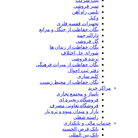
ثبت شرکت
تمبر فروشی
پلیس راه آهن
وکیل
تجهیزات قفسه فلزی
یگان حفاظت از جنگل و مراتع
دارالترجمه
گل فروشی
یگان حفاظت از زندان ها
شورای حل اختلاف
پرنده فروشی
یگان حفاظت از میراث فرهنگی
دفتر ثبت احوال
کلید سازی
یگان حفاظت از محیط زیست
مراکز خرید
پاساژ و مجتمع تجاری
فروشگاه زنجیره ای
فروشگاه تعاونی مصرف
بازار و میدان میوه و تره بار
راسته شغلی
خدمات مالی و بانکداری
بانک قرض الحسنه
بانک بین المللی