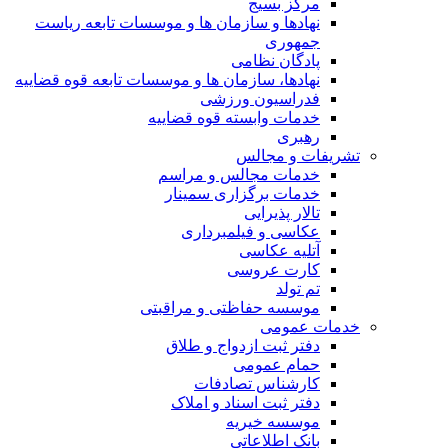
مرکز بسیج
نهادها و سازمان ها و موسسات تابعه ریاست
جمهوری
پادگان نظامی
نهادها، سازمان ها و موسسات تابعه قوه قضاییه
فدراسیون ورزشی
خدمات وابسته قوه قضاییه
رهبری
تشریفات و مجالس
خدمات مجالس و مراسم
خدمات برگزاری سمینار
تالار پذیرایی
عکاسی و فیلمبرداری
آتلیه عکاسی
کارت عروسی
تم تولد
موسسه حفاظتی و مراقبتی
خدمات عمومی
دفتر ثبت ازدواج و طلاق
حمام عمومی
کارشناس تصادفات
دفتر ثبت اسناد و املاک
موسسه خیریه
بانک اطلاعاتی