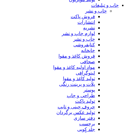
چاپ و تبلیغات
چاپ و نشر
فروش پاکت
انتشارات
نشریه
لوازم چاپ و نشر
چاپ و نشر
کتابفروشی
چاپخانه
فروش کاغذ و مقوا
صحافی
مواد اولیه کاغذ و مقوا
لیتوگرافی
تولید کاغذ و مقوا
پلات و پرینت رنگی
پوستر
طراحی و چاپ
تولید پاکت
حروف چینی و تایپ
تولید عکس برگردان
دفتر سازی
برچسب
جلد کوبی