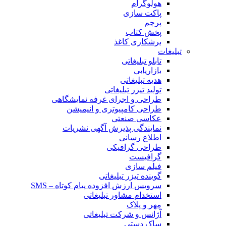
هولوگرام
پاکت سازی
پرچم
پخش کتاب
برشکاری کاغذ
تبلیغات
تابلو تبلیغاتی
بازاریابی
هدیه تبلیغاتی
تولید تیزر تبلیغاتی
طراحی و اجرای غرفه نمایشگاهی
طراحی کامپیوتری و انیمیشن
عکاسی صنعتی
نمایندگی پذیرش آگهی نشریات
اطلاع رسانی
طراحی گرافیکی
گرافیست
فیلم سازی
گوینده تیزر تبلیغاتی
سرویس ارزش افزوده پیام کوتاه – SMS
استخدام مشاور تبلیغاتی
مهر و پلاک
آژانس و شرکت تبلیغاتی
ساک دستی