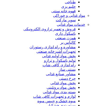
طباخی
حلیم پزی
قهوه خانه سنتی
مواد غذایی و خوراکی
سوپر مارکت
خدمات مواد غذایی
فروش و تعمیر ترازوی الکترونیکی
باسکول داری
همزن صنعتی
کالباس بر
مشاوره و راه اندازی رستوران
تجهیزات آشپزخانه صنعتی
پخش مواد اولیه غذایی
تولید باسکول و ترازو
راه اندازی کافی شاپ
بستنی ساز
مشاور صنایع غذایی
چرخ دستی
پخش مواد غذایی
پخش مواد پروتئینی
بسته بندی مواد غذایی
لوازم و تجهیزات کافی شاپ
میوه خشک و چیپس میوه
بسته بندی خشکبار