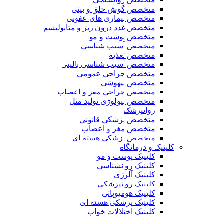
متخصص گوش حلق و بینی
متخصص بیماری های عفونی
متخصص غدد درون ریز و متابولیسم
متخصص پوست و مو
متخصص آسیب شناسی
متخصص تغذیه
متخصص آسیب شناسی بالینی
متخصص جراحی عمومی
متخصص بیهوشی
متخصص جراحی مغز و اعصاب
متخصص بیولوژی تولید مثل
روانپزشک
متخصص پزشکی قانونی
متخصص مغز و اعصاب
متخصص پزشکی هسته ای
کلینیک و درمانگاه
کلینیک پوست و مو
کلینیک روانشناسی
کلینیک آلرژی
کلینیک روانپزشکی
کلینیک هومیوپاتی
کلینیک پزشکی هسته ای
کلینیک اختلالات خواب