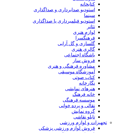
کتابخانه
استودیو صدابرداری و صداگذاری
سینما
استودیو فیلمبرداری یا صداگذاری
تئاتر
لوازم هنری
فرهنگسرا
گلسازی و گل آرایی
گالری هنری
باشگاه اجتماعی
فروش ساز
مشاوره فرهنگی و هنری
آموزشگاه موسیقی
کتاب صوتی
نگارخانه
هنرهای نمایشی
خانه فرهنگ
موسسه فرهنگی
نقالی و پرده خوانی
گروه نمایش
تابلو نقاشی
تجهیزات و لوازم ورزشی
فروش لوازم ورزشی پزشکی