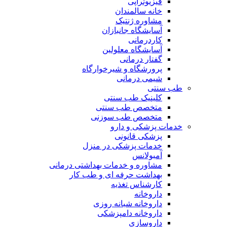
فیزیوتراپی
خانه سالمندان
مشاوره ژنتیک
آسایشگاه جانبازان
کاردرمانی
آسایشگاه معلولین
گفتار درمانی
پرورشگاه و شیرخوارگاه
شیمی درمانی
طب سنتی
کلینیک طب سنتی
متخصص طب سنتی
متخصص طب سوزنی
خدمات پزشکی و دارو
پزشکی قانونی
خدمات پزشکی در منزل
آمبولانس
مشاوره و خدمات بهداشتی درمانی
بهداشت حرفه ای و طب کار
کارشناس تغذیه
داروخانه
داروخانه شبانه روزی
داروخانه دامپزشکی
داروسازی