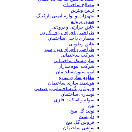
مصالح ساختمان
تزیین ویترین
تجهیزات و لوازم ایمنی پارکینگ
صدور پروانه
عایق حرارتی و برودتی
طراحی و اجرای روف گاردن
معماری داخلی ساختمان
عایق رطوبتی
طراحی و اجرای دیوار سبز
شرکت ساختمانی
سازه سبک ساختمانی
شرکت انبوه سازان
اتوماسیون ساختمان
مقاوم سازی سازه
هوشمند سازی ساختمان
فروش رنگ ساختمانی و صنعتی
نوسازی ساختمان
سوله و اسکلت فلزی
بتن
تولید گل میخ
داربست
فروش گل میخ
نقاشی ساختمان