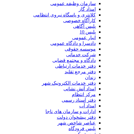
سازمان وظیفه عمومی
امداد گاز
کلانتری و پاسگاه نیروی انتظامی
کارآگاه خصوصی
پلیس آگاهی
پلیس 10
انبار عمومی
دادسرا و دادگاه عمومی
موسسه حقوقی
شرکت خدماتی
دادگاه و مجتمع قضایی
دفتر خدمات ارتباطی
دفتر مرجع تقلید
زندان
دفتر خدمات الکترونیک شهر
امداد آتش نشانی
مرکز انتظام
دفتر اسناد رسمی
امداد آب
ادارات و سازمان های ناجا
دفتر پیشخوان دولت
عناصر شاخص شهر
پلیس فرودگاه