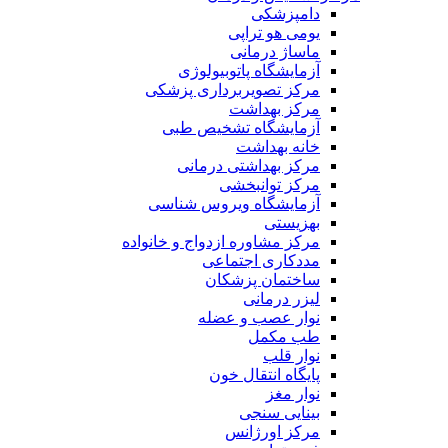
دامپزشکی
یومی هو تراپی
ماساژ درمانی
آزمایشگاه پاتوبیولوژی
مرکز تصویربرداری پزشکی
مرکز بهداشت
آزمایشگاه تشخیص طبی
خانه بهداشت
مرکز بهداشتی درمانی
مرکز توانبخشی
آزمایشگاه ویروس شناسی
بهزیستی
مرکز مشاوره ازدواج و خانواده
مددکاری اجتماعی
ساختمان پزشکان
لیزر درمانی
نوار عصب و عضله
طب مکمل
نوار قلب
پایگاه انتقال خون
نوار مغز
بینایی سنجی
مرکز اورژانس