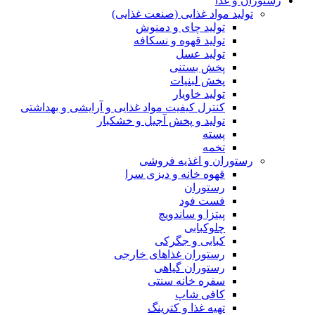
رستوران و غذا
تولید مواد غذایی (صنعت غذایی)
تولید چای و دمنوش
تولید قهوه و نسکافه
تولید عسل
پخش بستنی
پخش لبنیات
تولید خاویار
کنترل کیفیت مواد غذایی و آرایشی و بهداشتی
تولید و پخش آجیل و خشکبار
پسته
تخمه
رستوران و اغذیه فروشی
قهوه خانه و دیزی سرا
رستوران
فست فود
پیتزا و ساندویچ
چلوکبابی
کبابی و جگرکی
رستوران غذاهای خارجی
رستوران گیاهی
سفره خانه سنتی
کافی شاپ
تهیه غذا و کترینگ