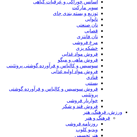
اسانس خوراکی و عرقیات گیاهی
سوپر مارکت
توزیع و بسته بندی چای
نانوایی
نان صنعتی
قصابی
نان فانتزی
مرغ فروشی
خشکه پزی
فروش مواد غذایی
فروش ماهی و میگو
سوسیس و کالباس و فرآورده گوشتی پروتئینی
فروش مواد اولیه غذایی
قنادی
بستنی
فروش سوسیس و کالباس و فرآورده گوشتی
پروتئینی
خواربار فروشی
فروش قند و شکر
ورزش، فرهنگ، هنر
فرهنگ و هنر
روزنامه فروشی
ویدیو کلوپ
هنر تجسمی