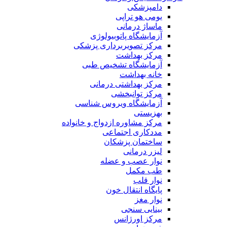
دامپزشکی
یومی هو تراپی
ماساژ درمانی
آزمایشگاه پاتوبیولوژی
مرکز تصویربرداری پزشکی
مرکز بهداشت
آزمایشگاه تشخیص طبی
خانه بهداشت
مرکز بهداشتی درمانی
مرکز توانبخشی
آزمایشگاه ویروس شناسی
بهزیستی
مرکز مشاوره ازدواج و خانواده
مددکاری اجتماعی
ساختمان پزشکان
لیزر درمانی
نوار عصب و عضله
طب مکمل
نوار قلب
پایگاه انتقال خون
نوار مغز
بینایی سنجی
مرکز اورژانس