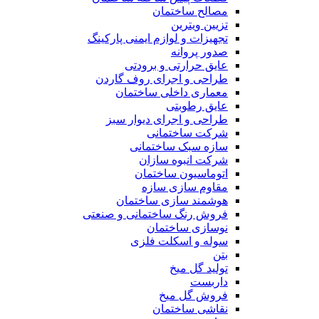
مصالح ساختمان
تزیین ویترین
تجهیزات و لوازم ایمنی پارکینگ
صدور پروانه
عایق حرارتی و برودتی
طراحی و اجرای روف گاردن
معماری داخلی ساختمان
عایق رطوبتی
طراحی و اجرای دیوار سبز
شرکت ساختمانی
سازه سبک ساختمانی
شرکت انبوه سازان
اتوماسیون ساختمان
مقاوم سازی سازه
هوشمند سازی ساختمان
فروش رنگ ساختمانی و صنعتی
نوسازی ساختمان
سوله و اسکلت فلزی
بتن
تولید گل میخ
داربست
فروش گل میخ
نقاشی ساختمان