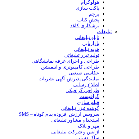
هولوگرام
پاکت سازی
پرچم
پخش کتاب
برشکاری کاغذ
تبلیغات
تابلو تبلیغاتی
بازاریابی
هدیه تبلیغاتی
تولید تیزر تبلیغاتی
طراحی و اجرای غرفه نمایشگاهی
طراحی کامپیوتری و انیمیشن
عکاسی صنعتی
نمایندگی پذیرش آگهی نشریات
اطلاع رسانی
طراحی گرافیکی
گرافیست
فیلم سازی
گوینده تیزر تبلیغاتی
سرویس ارزش افزوده پیام کوتاه – SMS
استخدام مشاور تبلیغاتی
مهر و پلاک
آژانس و شرکت تبلیغاتی
ساک دستی