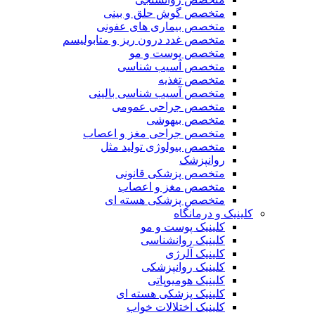
متخصص گوش حلق و بینی
متخصص بیماری های عفونی
متخصص غدد درون ریز و متابولیسم
متخصص پوست و مو
متخصص آسیب شناسی
متخصص تغذیه
متخصص آسیب شناسی بالینی
متخصص جراحی عمومی
متخصص بیهوشی
متخصص جراحی مغز و اعصاب
متخصص بیولوژی تولید مثل
روانپزشک
متخصص پزشکی قانونی
متخصص مغز و اعصاب
متخصص پزشکی هسته ای
کلینیک و درمانگاه
کلینیک پوست و مو
کلینیک روانشناسی
کلینیک آلرژی
کلینیک روانپزشکی
کلینیک هومیوپاتی
کلینیک پزشکی هسته ای
کلینیک اختلالات خواب