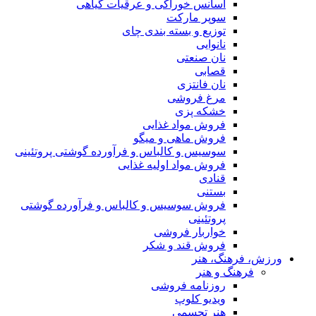
اسانس خوراکی و عرقیات گیاهی
سوپر مارکت
توزیع و بسته بندی چای
نانوایی
نان صنعتی
قصابی
نان فانتزی
مرغ فروشی
خشکه پزی
فروش مواد غذایی
فروش ماهی و میگو
سوسیس و کالباس و فرآورده گوشتی پروتئینی
فروش مواد اولیه غذایی
قنادی
بستنی
فروش سوسیس و کالباس و فرآورده گوشتی
پروتئینی
خواربار فروشی
فروش قند و شکر
ش، فرهنگ، هنر
فرهنگ و هنر
روزنامه فروشی
ویدیو کلوپ
هنر تجسمی