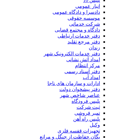
پلیس 10
انبار عمومی
دادسرا و دادگاه عمومی
موسسه حقوقی
شرکت خدماتی
دادگاه و مجتمع قضایی
دفتر خدمات ارتباطی
دفتر مرجع تقلید
زندان
دفتر خدمات الکترونیک شهر
امداد آتش نشانی
مرکز انتظام
دفتر اسناد رسمی
امداد آب
ادارات و سازمان های ناجا
دفتر پیشخوان دولت
عناصر شاخص شهر
پلیس فرودگاه
ثبت شرکت
تمبر فروشی
پلیس راه آهن
وکیل
تجهیزات قفسه فلزی
یگان حفاظت از جنگل و مراتع