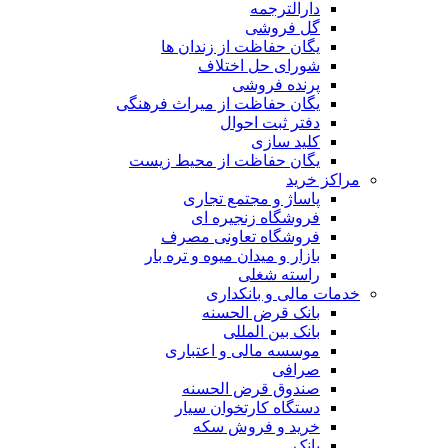
دارالترجمه
گل فروشی
یگان حفاظت از زندان ها
شورای حل اختلاف
پرنده فروشی
یگان حفاظت از میراث فرهنگی
دفتر ثبت احوال
کلید سازی
یگان حفاظت از محیط زیست
مراکز خرید
پاساژ و مجتمع تجاری
فروشگاه زنجیره ای
فروشگاه تعاونی مصرف
بازار و میدان میوه و تره بار
راسته شغلی
خدمات مالی و بانکداری
بانک قرض الحسنه
بانک بین المللی
موسسه مالی و اعتباری
صرافی
صندوق قرض الحسنه
دستگاه کارتخوان سیار
خرید و فروش سکه
بانک