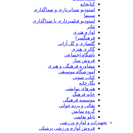
کتابخانه
استودیو صدابرداری و صداگذاری
سینما
استودیو فیلمبرداری یا صداگذاری
تئاتر
لوازم هنری
فرهنگسرا
گلسازی و گل آرایی
گالری هنری
باشگاه اجتماعی
فروش ساز
مشاوره فرهنگی و هنری
آموزشگاه موسیقی
کتاب صوتی
نگارخانه
هنرهای نمایشی
خانه فرهنگ
موسسه فرهنگی
نقالی و پرده خوانی
گروه نمایش
تابلو نقاشی
تجهیزات و لوازم ورزشی
فروش لوازم ورزشی پزشکی