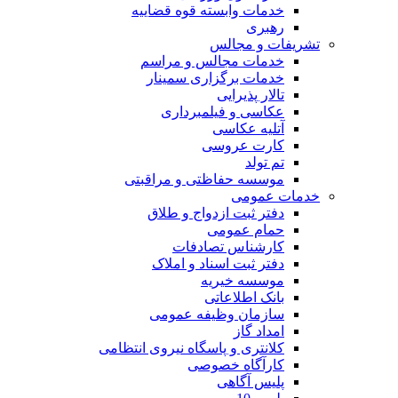
خدمات وابسته قوه قضاییه
رهبری
تشریفات و مجالس
خدمات مجالس و مراسم
خدمات برگزاری سمینار
تالار پذیرایی
عکاسی و فیلمبرداری
آتلیه عکاسی
کارت عروسی
تم تولد
موسسه حفاظتی و مراقبتی
خدمات عمومی
دفتر ثبت ازدواج و طلاق
حمام عمومی
کارشناس تصادفات
دفتر ثبت اسناد و املاک
موسسه خیریه
بانک اطلاعاتی
سازمان وظیفه عمومی
امداد گاز
کلانتری و پاسگاه نیروی انتظامی
کارآگاه خصوصی
پلیس آگاهی