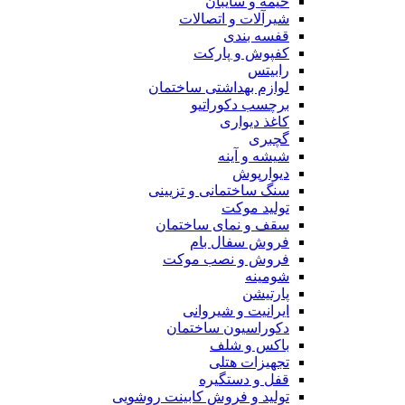
خیمه و سایبان
شیرآلات و اتصالات
قفسه بندی
کفپوش و پارکت
رابیتس
لوازم بهداشتی ساختمان
برچسب دکوراتیو
کاغذ دیواری
گچبری
شیشه و آینه
دیوارپوش
سنگ ساختمانی و تزیینی
تولید موکت
سقف و نمای ساختمان
فروش سفال بام
فروش و نصب موکت
شومینه
پارتیشن
ایرانیت و شیروانی
دکوراسیون ساختمان
باکس و شلف
تجهیزات هتلی
قفل و دستگیره
تولید و فروش کابینت روشویی