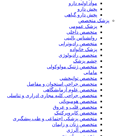
مواد اولیه دارو
پخش دارو
پخش دارو گیاهی
پزشک متخصص
پزشک عمومی
متخصص داخلی
روانشناس بالینی
متخصص رادیوتراپی
پزشک خانواده
متخصص رادیولوژی
چشم پزشک
متخصص ژنتیک مولوکولی
مامایی
متخصص توانبخشی
متخصص جراحی استخوان و مفاصل
متخصص علوم آزمایشگاهی
متخصص جراحی کلیه مجاری ادراری و تناسلی
متخصص هومیوپاتی
متخصص قلب و عروق
متخصص کایروپرکتیک
متخصص پزشکی اجتماعی و طب پیشگیری
متخصص زنان و زایمان
متخصص آلرژی
متخصص روانسنجی