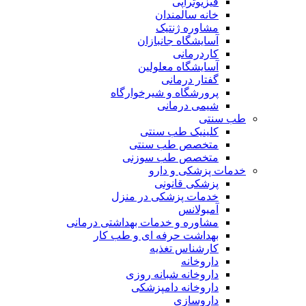
فیزیوتراپی
خانه سالمندان
مشاوره ژنتیک
آسایشگاه جانبازان
کاردرمانی
آسایشگاه معلولین
گفتار درمانی
پرورشگاه و شیرخوارگاه
شیمی درمانی
طب سنتی
کلینیک طب سنتی
متخصص طب سنتی
متخصص طب سوزنی
خدمات پزشکی و دارو
پزشکی قانونی
خدمات پزشکی در منزل
آمبولانس
مشاوره و خدمات بهداشتی درمانی
بهداشت حرفه ای و طب کار
کارشناس تغذیه
داروخانه
داروخانه شبانه روزی
داروخانه دامپزشکی
داروسازی