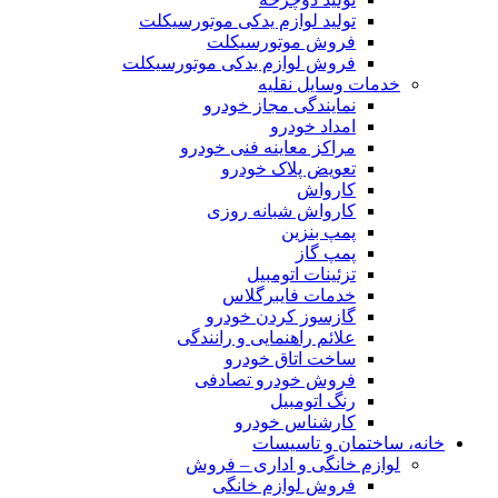
تولید لوازم یدکی موتورسیکلت
فروش موتورسیکلت
فروش لوازم یدکی موتورسیکلت
خدمات وسایل نقلیه
نمایندگی مجاز خودرو
امداد خودرو
مراکز معاینه فنی خودرو
تعویض پلاک خودرو
کارواش
کارواش شبانه روزی
پمپ بنزین
پمپ گاز
تزئینات اتومبیل
خدمات فایبرگلاس
گازسوز کردن خودرو
علائم راهنمایی و رانندگی
ساخت اتاق خودرو
فروش خودرو تصادفی
رنگ اتومبیل
کارشناس خودرو
، ساختمان و تاسیسات
لوازم خانگی و اداری – فروش
فروش لوازم خانگی