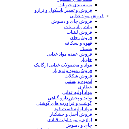
بسته بندی حبوبات
فروش و تعمیر باسکول و ترازو
فروش مواد غذایی
فروش چای و دمنوش
نبات و آب نبات
فروش لبنیات
فروش چای
قهوه و نسکافه
پشمک
فروش عمده مواد غذایی
خاویار
مواد و محصولات غذایی ارگانیک
فروش میوه و تره بار
فروش شکلات
آبمیوه و بستنی
عطاری
مواد اولیه غذایی
تولید و پخش دارو گیاهی
گوشت و فرآورده های گوشتی
مواد اولیه فست فود
فروش آجیل و خشکبار
لوازم و مواد اولیه قنادی
چای و دمنوش