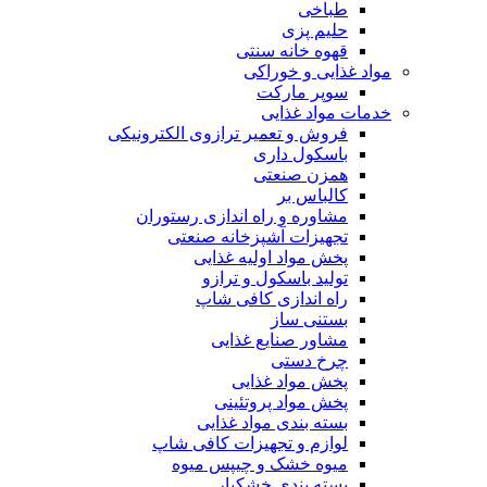
طباخی
حلیم پزی
قهوه خانه سنتی
مواد غذایی و خوراکی
سوپر مارکت
خدمات مواد غذایی
فروش و تعمیر ترازوی الکترونیکی
باسکول داری
همزن صنعتی
کالباس بر
مشاوره و راه اندازی رستوران
تجهیزات آشپزخانه صنعتی
پخش مواد اولیه غذایی
تولید باسکول و ترازو
راه اندازی کافی شاپ
بستنی ساز
مشاور صنایع غذایی
چرخ دستی
پخش مواد غذایی
پخش مواد پروتئینی
بسته بندی مواد غذایی
لوازم و تجهیزات کافی شاپ
میوه خشک و چیپس میوه
بسته بندی خشکبار