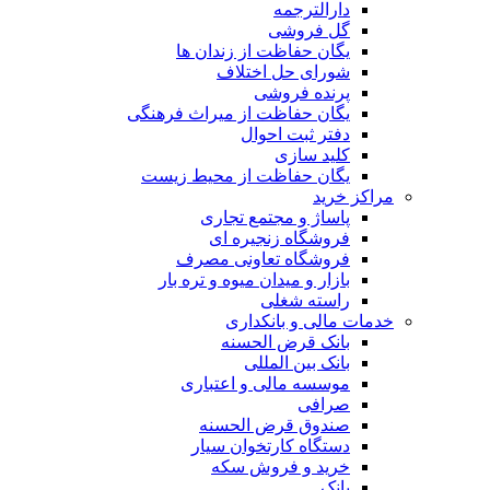
دارالترجمه
گل فروشی
یگان حفاظت از زندان ها
شورای حل اختلاف
پرنده فروشی
یگان حفاظت از میراث فرهنگی
دفتر ثبت احوال
کلید سازی
یگان حفاظت از محیط زیست
مراکز خرید
پاساژ و مجتمع تجاری
فروشگاه زنجیره ای
فروشگاه تعاونی مصرف
بازار و میدان میوه و تره بار
راسته شغلی
خدمات مالی و بانکداری
بانک قرض الحسنه
بانک بین المللی
موسسه مالی و اعتباری
صرافی
صندوق قرض الحسنه
دستگاه کارتخوان سیار
خرید و فروش سکه
بانک