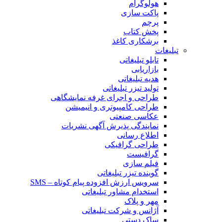
هولوگرام
پاکت سازی
پرچم
پخش کتاب
برشکاری کاغذ
تبلیغات
تابلو تبلیغاتی
بازاریابی
هدیه تبلیغاتی
تولید تیزر تبلیغاتی
طراحی و اجرای غرفه نمایشگاهی
طراحی کامپیوتری و انیمیشن
عکاسی صنعتی
نمایندگی پذیرش آگهی نشریات
اطلاع رسانی
طراحی گرافیکی
گرافیست
فیلم سازی
گوینده تیزر تبلیغاتی
سرویس ارزش افزوده پیام کوتاه – SMS
استخدام مشاور تبلیغاتی
مهر و پلاک
آژانس و شرکت تبلیغاتی
ساک دستی