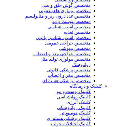
متخصص گوش حلق و بینی
متخصص بیماری های عفونی
متخصص غدد درون ریز و متابولیسم
متخصص پوست و مو
متخصص آسیب شناسی
متخصص تغذیه
متخصص آسیب شناسی بالینی
متخصص جراحی عمومی
متخصص بیهوشی
متخصص جراحی مغز و اعصاب
متخصص بیولوژی تولید مثل
روانپزشک
متخصص پزشکی قانونی
متخصص مغز و اعصاب
متخصص پزشکی هسته ای
کلینیک و درمانگاه
کلینیک پوست و مو
کلینیک روانشناسی
کلینیک آلرژی
کلینیک روانپزشکی
کلینیک هومیوپاتی
کلینیک پزشکی هسته ای
کلینیک اختلالات خواب