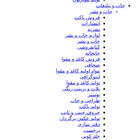
چاپ و تبلیغات
چاپ و نشر
فروش پاکت
انتشارات
نشریه
لوازم چاپ و نشر
چاپ و نشر
کتابفروشی
چاپخانه
فروش کاغذ و مقوا
صحافی
مواد اولیه کاغذ و مقوا
لیتوگرافی
تولید کاغذ و مقوا
پلات و پرینت رنگی
پوستر
طراحی و چاپ
تولید پاکت
حروف چینی و تایپ
تولید عکس برگردان
دفتر سازی
برچسب
جلد کوبی