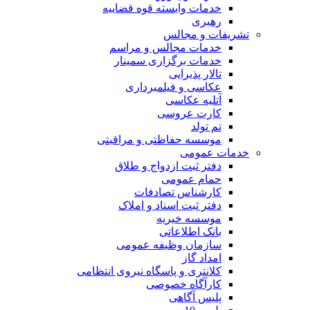
خدمات وابسته قوه قضاییه
رهبری
تشریفات و مجالس
خدمات مجالس و مراسم
خدمات برگزاری سمینار
تالار پذیرایی
عکاسی و فیلمبرداری
آتلیه عکاسی
کارت عروسی
تم تولد
موسسه حفاظتی و مراقبتی
خدمات عمومی
دفتر ثبت ازدواج و طلاق
حمام عمومی
کارشناس تصادفات
دفتر ثبت اسناد و املاک
موسسه خیریه
بانک اطلاعاتی
سازمان وظیفه عمومی
امداد گاز
کلانتری و پاسگاه نیروی انتظامی
کارآگاه خصوصی
پلیس آگاهی