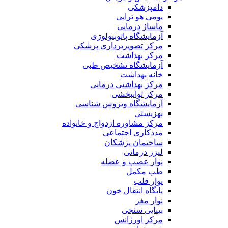
دامپزشکی
یومی هو تراپی
ماساژ درمانی
آزمایشگاه پاتوبیولوژی
مرکز تصویربرداری پزشکی
مرکز بهداشت
آزمایشگاه تشخیص طبی
خانه بهداشت
مرکز بهداشتی درمانی
مرکز توانبخشی
آزمایشگاه ویروس شناسی
بهزیستی
مرکز مشاوره ازدواج و خانواده
مددکاری اجتماعی
ساختمان پزشکان
لیزر درمانی
نوار عصب و عضله
طب مکمل
نوار قلب
پایگاه انتقال خون
نوار مغز
بینایی سنجی
مرکز اورژانس