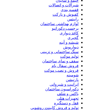
خیمه و سایبان
شیرآلات و اتصالات
قفسه بندی
کفپوش و پارکت
رابیتس
لوازم بهداشتی ساختمان
برچسب دکوراتیو
کاغذ دیواری
گچبری
شیشه و آینه
دیوارپوش
سنگ ساختمانی و تزیینی
تولید موکت
سقف و نمای ساختمان
فروش سفال بام
فروش و نصب موکت
شومینه
پارتیشن
ایرانیت و شیروانی
دکوراسیون ساختمان
باکس و شلف
تجهیزات هتلی
قفل و دستگیره
تولید و فروش کابینت روشویی