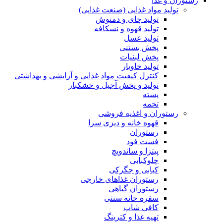
رستوران و غذا
تولید مواد غذایی (صنعت غذایی)
تولید چای و دمنوش
تولید قهوه و نسکافه
تولید عسل
پخش بستنی
پخش لبنیات
تولید خاویار
کنترل کیفیت مواد غذایی و آرایشی و بهداشتی
تولید و پخش آجیل و خشکبار
پسته
تخمه
رستوران و اغذیه فروشی
قهوه خانه و دیزی سرا
رستوران
فست فود
پیتزا و ساندویچ
چلوکبابی
کبابی و جگرکی
رستوران غذاهای خارجی
رستوران گیاهی
سفره خانه سنتی
کافی شاپ
تهیه غذا و کترینگ