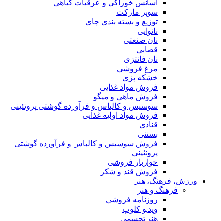
اسانس خوراکی و عرقیات گیاهی
سوپر مارکت
توزیع و بسته بندی چای
نانوایی
نان صنعتی
قصابی
نان فانتزی
مرغ فروشی
خشکه پزی
فروش مواد غذایی
فروش ماهی و میگو
سوسیس و کالباس و فرآورده گوشتی پروتئینی
فروش مواد اولیه غذایی
قنادی
بستنی
فروش سوسیس و کالباس و فرآورده گوشتی
پروتئینی
خواربار فروشی
فروش قند و شکر
ورزش، فرهنگ، هنر
فرهنگ و هنر
روزنامه فروشی
ویدیو کلوپ
هنر تجسمی