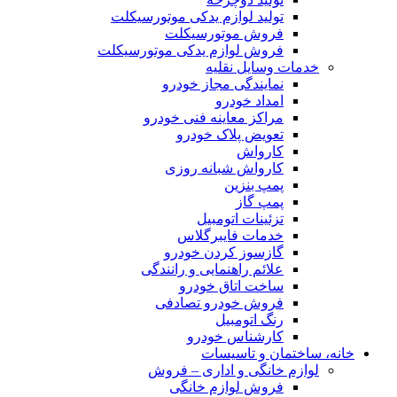
تولید لوازم یدکی موتورسیکلت
فروش موتورسیکلت
فروش لوازم یدکی موتورسیکلت
خدمات وسایل نقلیه
نمایندگی مجاز خودرو
امداد خودرو
مراکز معاینه فنی خودرو
تعویض پلاک خودرو
کارواش
کارواش شبانه روزی
پمپ بنزین
پمپ گاز
تزئینات اتومبیل
خدمات فایبرگلاس
گازسوز کردن خودرو
علائم راهنمایی و رانندگی
ساخت اتاق خودرو
فروش خودرو تصادفی
رنگ اتومبیل
کارشناس خودرو
خانه، ساختمان و تاسیسات
لوازم خانگی و اداری – فروش
فروش لوازم خانگی