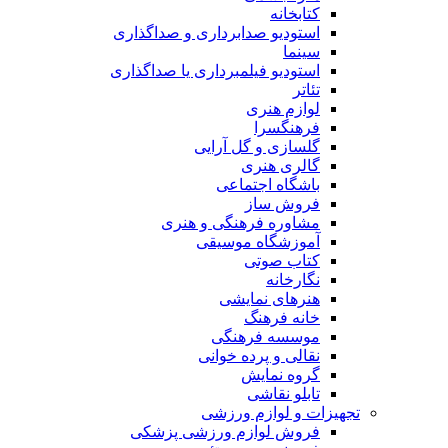
کتابخانه
استودیو صدابرداری و صداگذاری
سینما
استودیو فیلمبرداری یا صداگذاری
تئاتر
لوازم هنری
فرهنگسرا
گلسازی و گل آرایی
گالری هنری
باشگاه اجتماعی
فروش ساز
مشاوره فرهنگی و هنری
آموزشگاه موسیقی
کتاب صوتی
نگارخانه
هنرهای نمایشی
خانه فرهنگ
موسسه فرهنگی
نقالی و پرده خوانی
گروه نمایش
تابلو نقاشی
تجهیزات و لوازم ورزشی
فروش لوازم ورزشی پزشکی