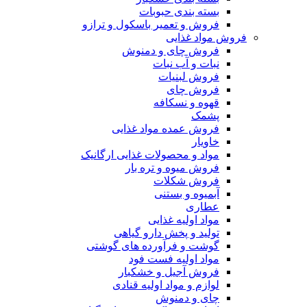
بسته بندی حبوبات
فروش و تعمیر باسکول و ترازو
فروش مواد غذایی
فروش چای و دمنوش
نبات و آب نبات
فروش لبنیات
فروش چای
قهوه و نسکافه
پشمک
فروش عمده مواد غذایی
خاویار
مواد و محصولات غذایی ارگانیک
فروش میوه و تره بار
فروش شکلات
آبمیوه و بستنی
عطاری
مواد اولیه غذایی
تولید و پخش دارو گیاهی
گوشت و فرآورده های گوشتی
مواد اولیه فست فود
فروش آجیل و خشکبار
لوازم و مواد اولیه قنادی
چای و دمنوش