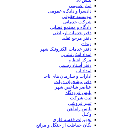
پلیس 10
انبار عمومی
دادسرا و دادگاه عمومی
موسسه حقوقی
شرکت خدماتی
دادگاه و مجتمع قضایی
دفتر خدمات ارتباطی
دفتر مرجع تقلید
زندان
دفتر خدمات الکترونیک شهر
امداد آتش نشانی
مرکز انتظام
دفتر اسناد رسمی
امداد آب
ادارات و سازمان های ناجا
دفتر پیشخوان دولت
عناصر شاخص شهر
پلیس فرودگاه
ثبت شرکت
تمبر فروشی
پلیس راه آهن
وکیل
تجهیزات قفسه فلزی
یگان حفاظت از جنگل و مراتع