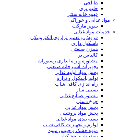
طباخی
حلیم پزی
قهوه خانه سنتی
مواد غذایی و خوراکی
سوپر مارکت
خدمات مواد غذایی
فروش و تعمیر ترازوی الکترونیکی
باسکول داری
همزن صنعتی
کالباس بر
مشاوره و راه اندازی رستوران
تجهیزات آشپزخانه صنعتی
پخش مواد اولیه غذایی
تولید باسکول و ترازو
راه اندازی کافی شاپ
بستنی ساز
مشاور صنایع غذایی
چرخ دستی
پخش مواد غذایی
پخش مواد پروتئینی
بسته بندی مواد غذایی
لوازم و تجهیزات کافی شاپ
میوه خشک و چیپس میوه
بسته بندی خشکبار