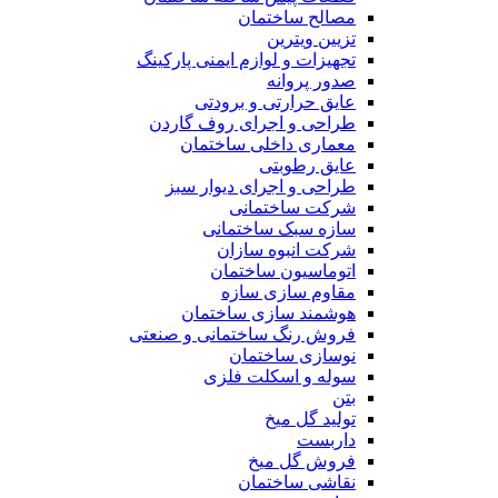
مصالح ساختمان
تزیین ویترین
تجهیزات و لوازم ایمنی پارکینگ
صدور پروانه
عایق حرارتی و برودتی
طراحی و اجرای روف گاردن
معماری داخلی ساختمان
عایق رطوبتی
طراحی و اجرای دیوار سبز
شرکت ساختمانی
سازه سبک ساختمانی
شرکت انبوه سازان
اتوماسیون ساختمان
مقاوم سازی سازه
هوشمند سازی ساختمان
فروش رنگ ساختمانی و صنعتی
نوسازی ساختمان
سوله و اسکلت فلزی
بتن
تولید گل میخ
داربست
فروش گل میخ
نقاشی ساختمان