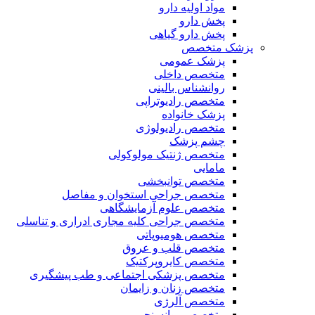
مواد اولیه دارو
پخش دارو
پخش دارو گیاهی
پزشک متخصص
پزشک عمومی
متخصص داخلی
روانشناس بالینی
متخصص رادیوتراپی
پزشک خانواده
متخصص رادیولوژی
چشم پزشک
متخصص ژنتیک مولوکولی
مامایی
متخصص توانبخشی
متخصص جراحی استخوان و مفاصل
متخصص علوم آزمایشگاهی
متخصص جراحی کلیه مجاری ادراری و تناسلی
متخصص هومیوپاتی
متخصص قلب و عروق
متخصص کایروپرکتیک
متخصص پزشکی اجتماعی و طب پیشگیری
متخصص زنان و زایمان
متخصص آلرژی
متخصص روانسنجی