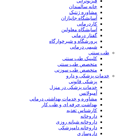
فیزیوتراپی
خانه سالمندان
مشاوره ژنتیک
آسایشگاه جانبازان
کاردرمانی
آسایشگاه معلولین
گفتار درمانی
پرورشگاه و شیرخوارگاه
شیمی درمانی
طب سنتی
کلینیک طب سنتی
متخصص طب سنتی
متخصص طب سوزنی
خدمات پزشکی و دارو
پزشکی قانونی
خدمات پزشکی در منزل
آمبولانس
مشاوره و خدمات بهداشتی درمانی
بهداشت حرفه ای و طب کار
کارشناس تغذیه
داروخانه
داروخانه شبانه روزی
داروخانه دامپزشکی
داروسازی