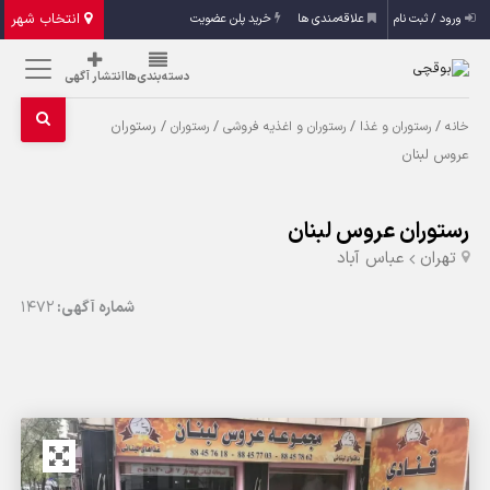
انتخاب شهر
ورود / ثبت نام
علاقه‌مندی ها
خرید پلن عضویت
دسته‌بندی‌ها
انتشار آگهی
/
/
/
/ رستوران
خانه
رستوران و غذا
رستوران و اغذیه فروشی
رستوران
عروس لبنان
رستوران عروس لبنان
تهران
عباس آباد
شماره آگهی:
1472